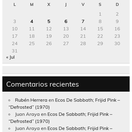
L
M
X
J
V
S
D
1
2
3
4
5
6
7
8
9
10
11
12
13
14
15
16
17
18
19
20
21
22
23
24
25
26
27
28
29
30
31
« Jul
Comentarios recientes
Rubén Herrera
en
Ecos De Sabbath; Frijid Pink –
“Defrosted” (1970)
Juan Araya
en
Ecos De Sabbath; Frijid Pink –
“Defrosted” (1970)
Juan Araya
en
Ecos De Sabbath; Frijid Pink –