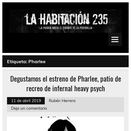
Saltar
al
contenido
La Habitación 235
Psychedelic, Stoner, Doom, Sludge, Fuzz, Space, Drone
Etiqueta:
Pharlee
Degustamos el estreno de Pharlee, patio de
recreo de infernal heavy psych
11 de abril 2019
Rubén Herrera
Deja un comentario