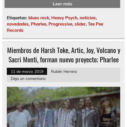
Leer más
Etiquetas:
blues rock
,
Heavy Psych
,
noticias
,
novedades
,
Pharlee
,
Progressive
,
slider
,
Tee Pee
Records
Miembros de Harsh Toke, Artic, Joy, Volcano y
Sacri Monti, forman nuevo proyecto; Pharlee
11 de marzo 2019
Rubén Herrera
Deja un comentario