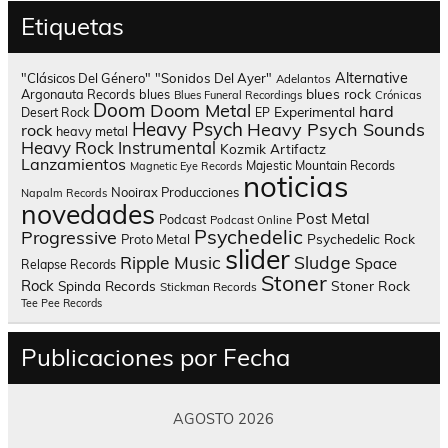
Etiquetas
Alternative
"Clásicos Del Género"
"Sonidos Del Ayer"
Adelantos
blues rock
Argonauta Records
blues
Blues Funeral Recordings
Crónicas
Doom
Doom Metal
hard
Experimental
Desert Rock
EP
Heavy Psych
Heavy Psych Sounds
rock
heavy metal
Heavy Rock
Instrumental
Kozmik Artifactz
Lanzamientos
Majestic Mountain Records
Magnetic Eye Records
noticias
Nooirax Producciones
Napalm Records
novedades
Post Metal
Podcast
Podcast Online
Psychedelic
Progressive
Psychedelic Rock
Proto Metal
slider
Sludge
Ripple Music
Space
Relapse Records
Stoner
Rock
Spinda Records
Stoner Rock
Stickman Records
Tee Pee Records
Publicaciones por Fecha
AGOSTO 2026