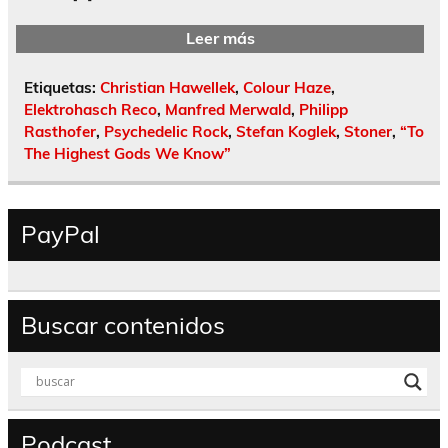
Leer más
Etiquetas:
Christian Hawellek
,
Colour Haze
,
Elektrohasch Reco
,
Manfred Merwald
,
Philipp
Rasthofer
,
Psychedelic Rock
,
Stefan Koglek
,
Stoner
,
“To
The Highest Gods We Know”
PayPal
Buscar contenidos
Podcast