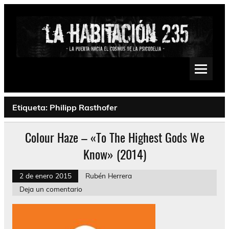
Saltar
al
contenido
La Habitación 235
Psychedelic, Stoner, Doom, Sludge, Fuzz, Space, Drone
Etiqueta:
Philipp Rasthofer
Colour Haze – «To The Highest Gods We
Know» (2014)
2 de enero 2015
Rubén Herrera
Deja un comentario