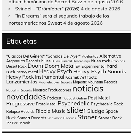
álbum homónimo de Sacred Buzz
5 de agosto 2026
Svindel – “Drömfeber” (2026)
4 de agosto 2026
“In Dreams” será el segundo trabajo de los
norteamericanos Sweat
4 de agosto 2026
Etiquetas
Alternative
"Clásicos Del Género"
"Sonidos Del Ayer"
Adelantos
blues rock
Argonauta Records
blues
Blues Funeral Recordings
Crónicas
Doom
Doom Metal
hard
Experimental
Desert Rock
EP
Heavy Psych
Heavy Psych Sounds
rock
heavy metal
Heavy Rock
Instrumental
Kozmik Artifactz
Lanzamientos
Majestic Mountain Records
Magnetic Eye Records
noticias
Nooirax Producciones
Napalm Records
novedades
Post Metal
Podcast
Podcast Online
Psychedelic
Progressive
Psychedelic Rock
Proto Metal
slider
Sludge
Ripple Music
Space
Relapse Records
Stoner
Rock
Spinda Records
Stoner Rock
Stickman Records
Tee Pee Records