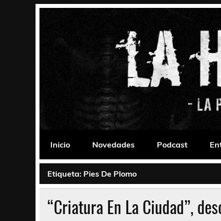
Saltar
al
contenido
La Habitación 235
Psychedelic, Stoner, Doom, Sludge, Fuzz, Space,
Inicio
Novedades
Podcast
En
Etiqueta:
Pies De Plomo
“Criatura En La Ciudad”, de