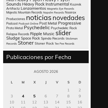
metal
Sounds
Heavy Rock
Instrumental
Kozmik
Lanzamientos
Artifactz
Magnetic Eye Records
Nooirax
Majestic Mountain Records
Napalm Records
noticias
novedades
Producciones
Progressive
Post Metal
Podcast
Podcast Online
Psychedelic
Psychedelic Rock
Proto Metal
slider
Ripple Music
Relapse Records
Sludge
Space Rock
Spinda Records
Stickman
Stoner
Stoner Rock
Records
Tee Pee Records
Publicaciones por Fecha
AGOSTO 2026
L
M
X
J
V
S
D
1
2
3
4
5
6
7
8
9
10
11
12
13
14
15
16