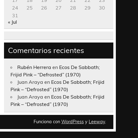
17
18
19
20
21
22
23
24
25
26
27
28
29
30
31
« Jul
Comentarios recientes
Rubén Herrera
en
Ecos De Sabbath;
Frijid Pink – “Defrosted” (1970)
Juan Araya
en
Ecos De Sabbath; Frijid
Pink – “Defrosted” (1970)
Juan Araya
en
Ecos De Sabbath; Frijid
Pink – “Defrosted” (1970)
Funciona con
WordPress
y
Leeway
.