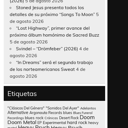
(2026)
5 de agosto 2026
Stoned Jesus presenta todos los
detalles de su próximo “Songs To Moon”
5
de agosto 2026
“Lost Highway”, primer avance del
próximo álbum homónimo de Sacred Buzz
5 de agosto 2026
Svindel – “Drömfeber” (2026)
4 de
agosto 2026
“In Dreams” será el segundo trabajo
de los norteamericanos Sweat
4 de
agosto 2026
Etiquetas
"Clásicos Del Género"
"Sonidos Del Ayer"
Adelantos
Alternative
Argonauta Records
blues
Blues Funeral
Doom
blues rock
Desert Rock
Recordings
Crónicas
Doom Metal
hard rock
Experimental
heavy
EP
Heavy Psych
Heavy Psych