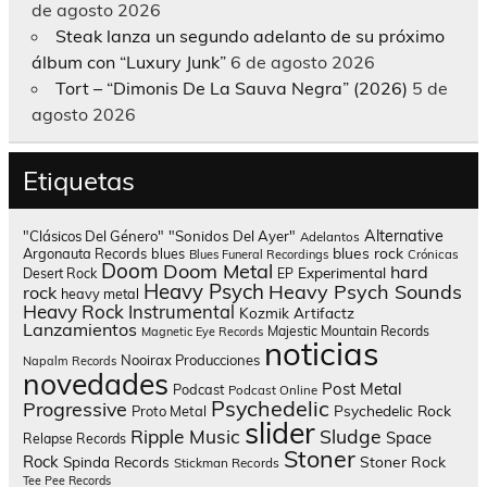
de agosto 2026
Steak lanza un segundo adelanto de su próximo
álbum con “Luxury Junk”
6 de agosto 2026
Tort – “Dimonis De La Sauva Negra” (2026)
5 de
agosto 2026
Etiquetas
Alternative
"Clásicos Del Género"
"Sonidos Del Ayer"
Adelantos
blues rock
Argonauta Records
blues
Blues Funeral Recordings
Crónicas
Doom
Doom Metal
hard
Experimental
Desert Rock
EP
Heavy Psych
Heavy Psych Sounds
rock
heavy metal
Heavy Rock
Instrumental
Kozmik Artifactz
Lanzamientos
Majestic Mountain Records
Magnetic Eye Records
noticias
Nooirax Producciones
Napalm Records
novedades
Post Metal
Podcast
Podcast Online
Psychedelic
Progressive
Psychedelic Rock
Proto Metal
slider
Sludge
Ripple Music
Space
Relapse Records
Stoner
Rock
Spinda Records
Stoner Rock
Stickman Records
Tee Pee Records