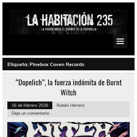
Saltar
al
contenido
La Habitación 235
Psychedelic, Stoner, Doom, Sludge, Fuzz, Space, Drone
Etiqueta:
Pinebox Coven Records
“Dopelich”, la fuerza indómita de Burnt
Witch
16 de febrero 2026
Rubén Herrera
Deja un comentario