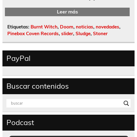
Leer más
Etiquetas:
Burnt Witch
,
Doom
,
noticias
,
novedades
,
Pinebox Coven Records
,
slider
,
Sludge
,
Stoner
PayPal
Buscar contenidos
Podcast