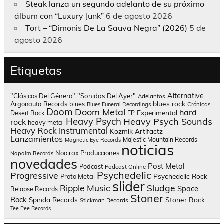
Steak lanza un segundo adelanto de su próximo
álbum con “Luxury Junk”
6 de agosto 2026
Tort – “Dimonis De La Sauva Negra” (2026)
5 de
agosto 2026
Etiquetas
Alternative
"Clásicos Del Género"
"Sonidos Del Ayer"
Adelantos
blues rock
Argonauta Records
blues
Blues Funeral Recordings
Crónicas
Doom
Doom Metal
hard
Experimental
Desert Rock
EP
Heavy Psych
Heavy Psych Sounds
rock
heavy metal
Heavy Rock
Instrumental
Kozmik Artifactz
Lanzamientos
Majestic Mountain Records
Magnetic Eye Records
noticias
Nooirax Producciones
Napalm Records
novedades
Post Metal
Podcast
Podcast Online
Psychedelic
Progressive
Psychedelic Rock
Proto Metal
slider
Sludge
Ripple Music
Space
Relapse Records
Stoner
Rock
Spinda Records
Stoner Rock
Stickman Records
Tee Pee Records