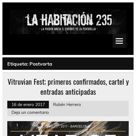
Saltar
al
contenido
La Habitación 235
Psychedelic, Stoner, Doom, Sludge, Fuzz, Space, Drone
Etiqueta:
Postvorta
Vitruvian Fest; primeros confirmados, cartel y
entradas anticipadas
16 de enero 2017
Rubén Herrera
Deja un comentario