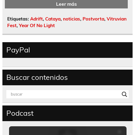
Leer más
Etiquetas:
Adrift
,
Cataya
,
noticias
,
Postvorta
,
Vitruvian
Fest
,
Year Of No Light
PayPal
Buscar contenidos
Podcast