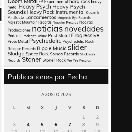
Doom Metal
hard rock
Experimental
heavy
EP
Heavy Psych
Heavy Psych
metal
Sounds
Heavy Rock
Instrumental
Kozmik
Lanzamientos
Artifactz
Magnetic Eye Records
Nooirax
Majestic Mountain Records
Napalm Records
noticias
novedades
Producciones
Progressive
Post Metal
Podcast
Podcast Online
Psychedelic
Psychedelic Rock
Proto Metal
slider
Ripple Music
Relapse Records
Sludge
Space Rock
Spinda Records
Stickman
Stoner
Stoner Rock
Records
Tee Pee Records
Publicaciones por Fecha
AGOSTO 2026
L
M
X
J
V
S
D
1
2
3
4
5
6
7
8
9
10
11
12
13
14
15
16