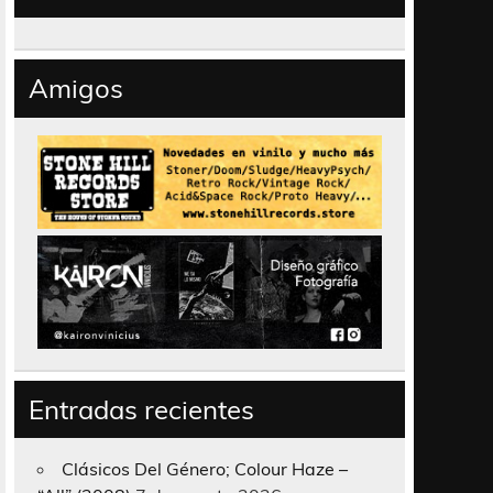
Amigos
Entradas recientes
Clásicos Del Género; Colour Haze –