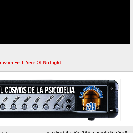
ruvian Fest
,
Year Of No Light
lbum
¡¡La Habitación 235, cumple 5 años!! »