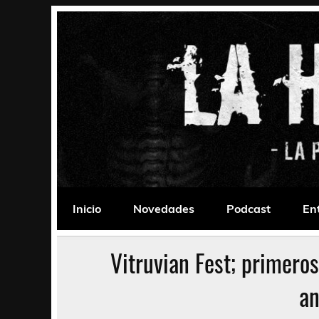
Saltar
al
contenido
La Habitación 235
Psychedelic, Stoner, Doom, Sludge, Fuzz, Space,
Inicio
Novedades
Podcast
En
Vitruvian Fest; primeros
an