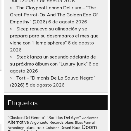
“All” (2008)
7 de agosto 2026
The Claypool Lennon Delirium – “The
Great Parrot-Ox And The Golden Egg Of
Empathy” (2026)
6 de agosto 2026
Sleep renueva su alineación y se
prepara para su desembarco el mes que
viene con “Hempispheres”
6 de agosto
2026
Steak lanza un segundo adelanto de
su próximo álbum con “Luxury Junk”
6 de
agosto 2026
Tort – “Dimonis De La Sauva Negra”
(2026)
5 de agosto 2026
Etiquetas
"Clásicos Del Género"
"Sonidos Del Ayer"
Adelantos
Alternative
Argonauta Records
blues
Blues Funeral
Doom
blues rock
Desert Rock
Recordings
Crónicas