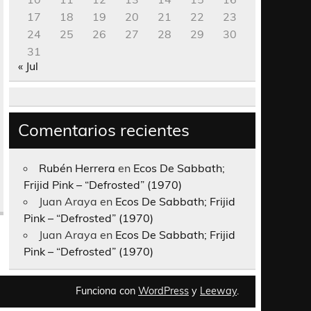
17
18
19
20
21
22
23
24
25
26
27
28
29
30
31
« Jul
Comentarios recientes
Rubén Herrera
en
Ecos De Sabbath;
Frijid Pink – “Defrosted” (1970)
Juan Araya
en
Ecos De Sabbath; Frijid
Pink – “Defrosted” (1970)
Juan Araya
en
Ecos De Sabbath; Frijid
Pink – “Defrosted” (1970)
Funciona con
WordPress
y
Leeway
.