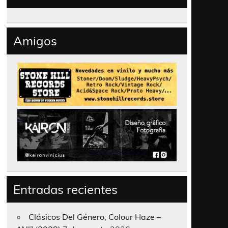
Amigos
Entradas recientes
Clásicos Del Género; Colour Haze –