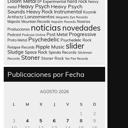
Doom Metal
hard rock
Experimental
heavy
EP
Heavy Psych
Heavy Psych
metal
Sounds
Heavy Rock
Instrumental
Kozmik
Lanzamientos
Artifactz
Magnetic Eye Records
Nooirax
Majestic Mountain Records
Napalm Records
noticias
novedades
Producciones
Progressive
Post Metal
Podcast
Podcast Online
Psychedelic
Psychedelic Rock
Proto Metal
slider
Ripple Music
Relapse Records
Sludge
Space Rock
Spinda Records
Stickman
Stoner
Stoner Rock
Records
Tee Pee Records
Publicaciones por Fecha
AGOSTO 2026
L
M
X
J
V
S
D
1
2
3
4
5
6
7
8
9
10
11
12
13
14
15
16