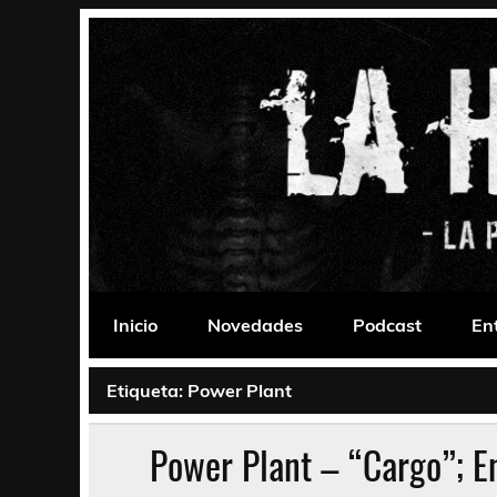
Saltar
al
contenido
La Habitación 235
Psychedelic, Stoner, Doom, Sludge, Fuzz, Space,
Inicio
Novedades
Podcast
En
Etiqueta:
Power Plant
Power Plant – “Cargo”; En