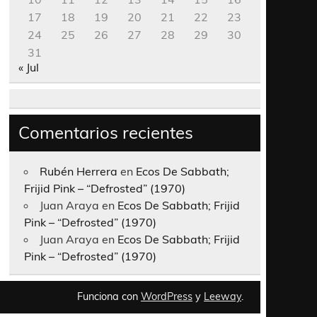
17
18
19
20
21
22
23
24
25
26
27
28
29
30
31
« Jul
Comentarios recientes
Rubén Herrera
en
Ecos De Sabbath;
Frijid Pink – “Defrosted” (1970)
Juan Araya
en
Ecos De Sabbath; Frijid
Pink – “Defrosted” (1970)
Juan Araya
en
Ecos De Sabbath; Frijid
Pink – “Defrosted” (1970)
Funciona con
WordPress
y
Leeway
.