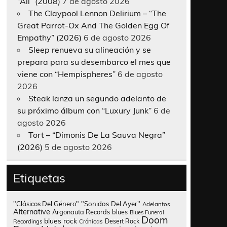
“All” (2008)
7 de agosto 2026
The Claypool Lennon Delirium – “The
Great Parrot-Ox And The Golden Egg Of
Empathy” (2026)
6 de agosto 2026
Sleep renueva su alineación y se
prepara para su desembarco el mes que
viene con “Hempispheres”
6 de agosto
2026
Steak lanza un segundo adelanto de
su próximo álbum con “Luxury Junk”
6 de
agosto 2026
Tort – “Dimonis De La Sauva Negra”
(2026)
5 de agosto 2026
Etiquetas
"Clásicos Del Género"
"Sonidos Del Ayer"
Adelantos
Alternative
Argonauta Records
blues
Blues Funeral
Doom
blues rock
Desert Rock
Recordings
Crónicas