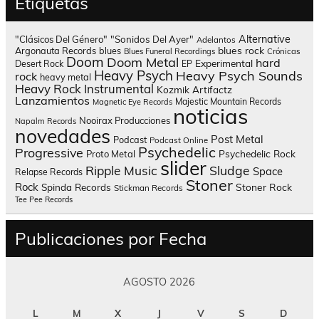
Etiquetas
Alternative
"Clásicos Del Género"
"Sonidos Del Ayer"
Adelantos
blues rock
Argonauta Records
blues
Blues Funeral Recordings
Crónicas
Doom
Doom Metal
hard
Experimental
Desert Rock
EP
Heavy Psych
Heavy Psych Sounds
rock
heavy metal
Heavy Rock
Instrumental
Kozmik Artifactz
Lanzamientos
Majestic Mountain Records
Magnetic Eye Records
noticias
Nooirax Producciones
Napalm Records
novedades
Post Metal
Podcast
Podcast Online
Psychedelic
Progressive
Psychedelic Rock
Proto Metal
slider
Sludge
Ripple Music
Space
Relapse Records
Stoner
Rock
Spinda Records
Stoner Rock
Stickman Records
Tee Pee Records
Publicaciones por Fecha
AGOSTO 2026
L
M
X
J
V
S
D