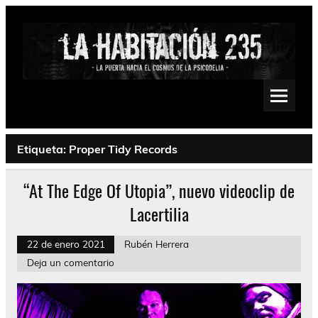
Saltar
al
contenido
La Habitación 235
Psychedelic, Stoner, Doom, Sludge, Fuzz, Space, Drone
Etiqueta:
Proper Tidy Records
“At The Edge Of Utopia”, nuevo videoclip de
Lacertilia
22 de enero 2021
Rubén Herrera
Deja un comentario