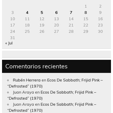
1
2
3
4
5
6
7
8
9
10
11
12
13
14
15
16
17
18
19
20
21
22
23
24
25
26
27
28
29
30
31
« Jul
Comentarios recientes
Rubén Herrera
en
Ecos De Sabbath; Frijid Pink –
“Defrosted” (1970)
Juan Araya
en
Ecos De Sabbath; Frijid Pink –
“Defrosted” (1970)
Juan Araya
en
Ecos De Sabbath; Frijid Pink –
“Defrosted” (1970)