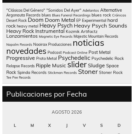
Alternative
"Clásicos Del Género"
"Sonidos Del Ayer"
Adelantos
blues rock
Argonauta Records
blues
Blues Funeral Recordings
Crónicas
Doom
Doom Metal
hard
Experimental
Desert Rock
EP
Heavy Psych
Heavy Psych Sounds
rock
heavy metal
Heavy Rock
Instrumental
Kozmik Artifactz
Lanzamientos
Majestic Mountain Records
Magnetic Eye Records
noticias
Nooirax Producciones
Napalm Records
novedades
Post Metal
Podcast
Podcast Online
Psychedelic
Progressive
Psychedelic Rock
Proto Metal
slider
Sludge
Ripple Music
Space
Relapse Records
Stoner
Rock
Spinda Records
Stoner Rock
Stickman Records
Tee Pee Records
Publicaciones por Fecha
AGOSTO 2026
L
M
X
J
V
S
D