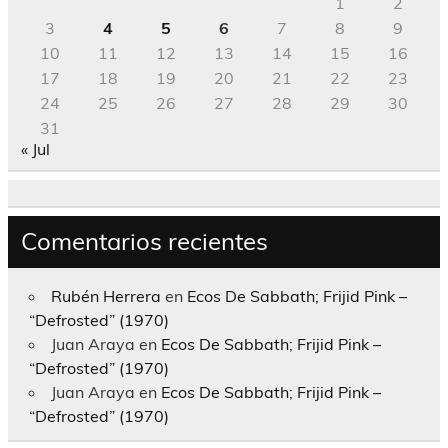
1
2
3
4
5
6
7
8
9
10
11
12
13
14
15
16
17
18
19
20
21
22
23
24
25
26
27
28
29
30
31
« Jul
Comentarios recientes
Rubén Herrera
en
Ecos De Sabbath; Frijid Pink –
“Defrosted” (1970)
Juan Araya
en
Ecos De Sabbath; Frijid Pink –
“Defrosted” (1970)
Juan Araya
en
Ecos De Sabbath; Frijid Pink –
“Defrosted” (1970)