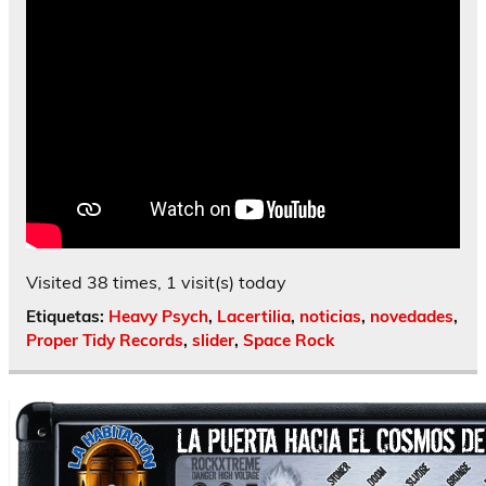
Visited 38 times, 1 visit(s) today
Etiquetas:
Heavy Psych
,
Lacertilia
,
noticias
,
novedades
,
Proper Tidy Records
,
slider
,
Space Rock