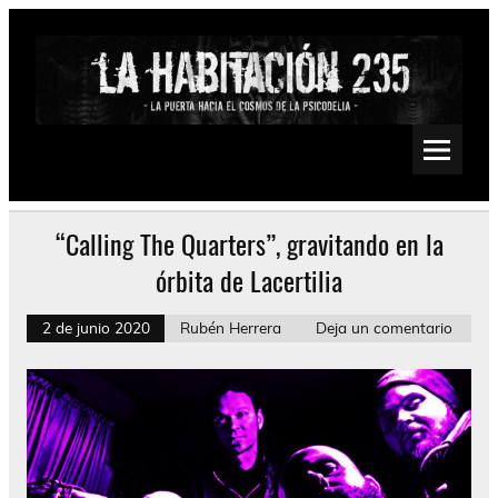
Saltar
al
contenido
La Habitación 235
Psychedelic, Stoner, Doom, Sludge, Fuzz, Space, Drone
“Calling The Quarters”, gravitando en la
órbita de Lacertilia
2 de junio 2020
Rubén Herrera
Deja un comentario