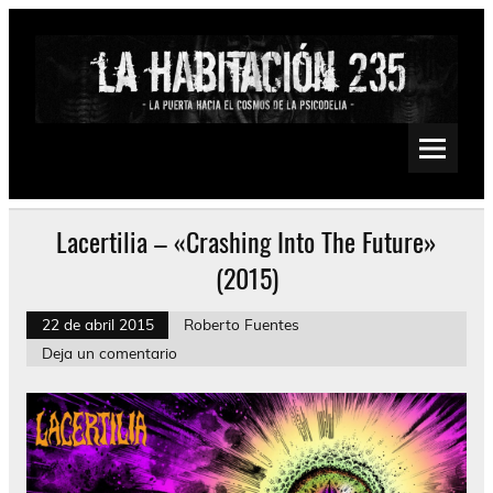
Saltar
al
contenido
La Habitación 235
Psychedelic, Stoner, Doom, Sludge, Fuzz, Space, Drone
Lacertilia – «Crashing Into The Future»
(2015)
22 de abril 2015
Roberto Fuentes
Deja un comentario