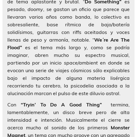
de tema aplastante y brutal. “
Do Something”
es
pesado,
doomy
, se gastan un oficio que parece que
llevaran varios años como banda, lo colectivo es
sobresaliente, base rítmica de bajo/batería
solidísimos, guitarras con riffs aceitados y voces
llenas de peso y armonía, notable. “
We´re Are The
Flood”
es el tema más largo y, como se podría
imaginar, abren mucho su espectro musical,
partiendo por un inicio
space/ambient
en donde se
evocan una serie de viajes cósmicos sólo explicables
bajo el impacto de alguna materia lisérgica
recorriendo tu cerebro, la psicodelia asociada a la
alucinación marcan el pulso de este diluvio astral.
Con
“Tryin’ To Do A Good Thing”
termina,
lamentablemente, un disco breve pero de alta
intensidad e intención. Musicalmente el cierre se
acerca mucho al sonido de los primeros
Monster
Magnet
, un tema con mucho
groove
con un agregado