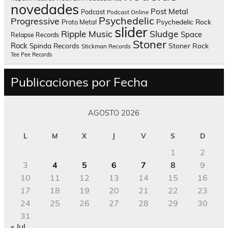
novedades
Post Metal
Podcast
Podcast Online
Psychedelic
Progressive
Psychedelic Rock
Proto Metal
slider
Sludge
Ripple Music
Space
Relapse Records
Stoner
Rock
Spinda Records
Stoner Rock
Stickman Records
Tee Pee Records
Publicaciones por Fecha
AGOSTO 2026
L
M
X
J
V
S
D
1
2
3
4
5
6
7
8
9
10
11
12
13
14
15
16
17
18
19
20
21
22
23
24
25
26
27
28
29
30
31
« Jul