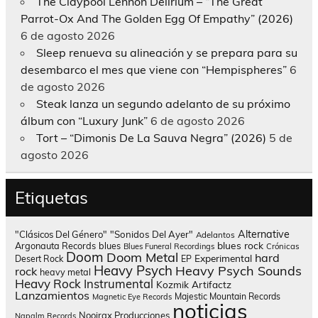
The Claypool Lennon Delirium – “The Great
Parrot-Ox And The Golden Egg Of Empathy” (2026)
6 de agosto 2026
Sleep renueva su alineación y se prepara para su
desembarco el mes que viene con “Hempispheres”
6
de agosto 2026
Steak lanza un segundo adelanto de su próximo
álbum con “Luxury Junk”
6 de agosto 2026
Tort – “Dimonis De La Sauva Negra” (2026)
5 de
agosto 2026
Etiquetas
Alternative
"Clásicos Del Género"
"Sonidos Del Ayer"
Adelantos
blues rock
Argonauta Records
blues
Blues Funeral Recordings
Crónicas
Doom
Doom Metal
hard
Experimental
Desert Rock
EP
Heavy Psych
Heavy Psych Sounds
rock
heavy metal
Heavy Rock
Instrumental
Kozmik Artifactz
Lanzamientos
Majestic Mountain Records
Magnetic Eye Records
noticias
Nooirax Producciones
Napalm Records