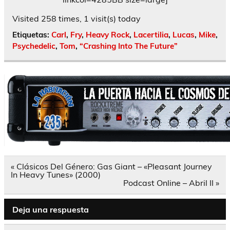
Visited 258 times, 1 visit(s) today
Etiquetas:
Carl
,
Fry
,
Heavy Rock
,
Lacertilia
,
Lucas
,
Mike
,
Psychedelic
,
Tom
,
“Crashing Into The Future”
Navegación
« Clásicos Del Género: Gas Giant – «Pleasant Journey
de
In Heavy Tunes» (2000)
entradas
Podcast Online – Abril II »
Deja una respuesta