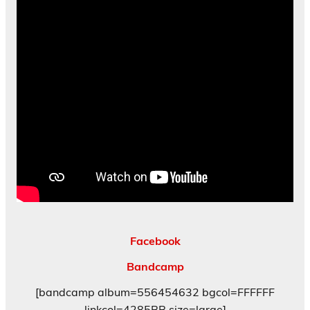
Facebook
Bandcamp
[bandcamp album=556454632 bgcol=FFFFFF
linkcol=4285BB size=large]