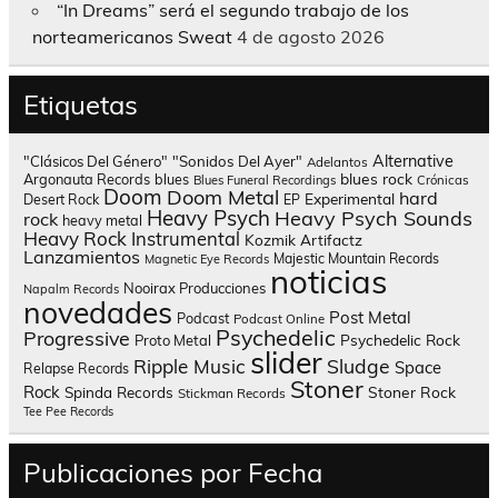
“In Dreams” será el segundo trabajo de los
norteamericanos Sweat
4 de agosto 2026
Etiquetas
Alternative
"Clásicos Del Género"
"Sonidos Del Ayer"
Adelantos
blues rock
Argonauta Records
blues
Blues Funeral Recordings
Crónicas
Doom
Doom Metal
hard
Experimental
Desert Rock
EP
Heavy Psych
Heavy Psych Sounds
rock
heavy metal
Heavy Rock
Instrumental
Kozmik Artifactz
Lanzamientos
Majestic Mountain Records
Magnetic Eye Records
noticias
Nooirax Producciones
Napalm Records
novedades
Post Metal
Podcast
Podcast Online
Psychedelic
Progressive
Psychedelic Rock
Proto Metal
slider
Sludge
Ripple Music
Space
Relapse Records
Stoner
Rock
Spinda Records
Stoner Rock
Stickman Records
Tee Pee Records
Publicaciones por Fecha