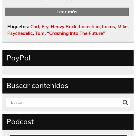
Leer más
Etiquetas:
Carl
,
Fry
,
Heavy Rock
,
Lacertilia
,
Lucas
,
Mike
,
Psychedelic
,
Tom
,
“Crashing Into The Future”
PayPal
Buscar contenidos
Podcast