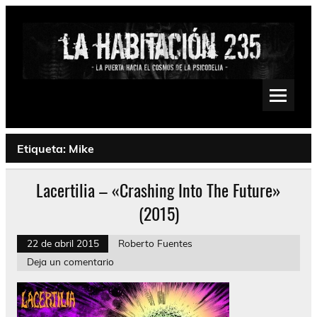
Saltar
al
contenido
La Habitación 235
Psychedelic, Stoner, Doom, Sludge, Fuzz, Space, Drone
Etiqueta:
Mike
Lacertilia – «Crashing Into The Future»
(2015)
22 de abril 2015
Roberto Fuentes
Deja un comentario