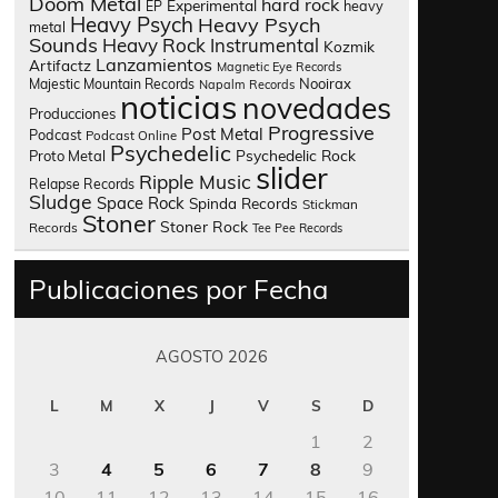
Doom Metal
hard rock
Experimental
heavy
EP
Heavy Psych
Heavy Psych
metal
Sounds
Heavy Rock
Instrumental
Kozmik
Lanzamientos
Artifactz
Magnetic Eye Records
Nooirax
Majestic Mountain Records
Napalm Records
noticias
novedades
Producciones
Progressive
Post Metal
Podcast
Podcast Online
Psychedelic
Psychedelic Rock
Proto Metal
slider
Ripple Music
Relapse Records
Sludge
Space Rock
Spinda Records
Stickman
Stoner
Stoner Rock
Records
Tee Pee Records
Publicaciones por Fecha
AGOSTO 2026
L
M
X
J
V
S
D
1
2
3
4
5
6
7
8
9
10
11
12
13
14
15
16