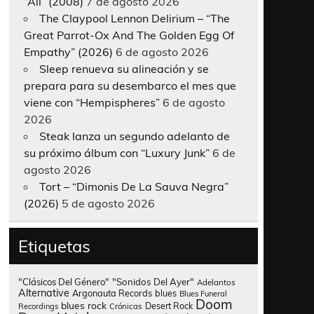
“All” (2008)
7 de agosto 2026
The Claypool Lennon Delirium – “The
Great Parrot-Ox And The Golden Egg Of
Empathy” (2026)
6 de agosto 2026
Sleep renueva su alineación y se
prepara para su desembarco el mes que
viene con “Hempispheres”
6 de agosto
2026
Steak lanza un segundo adelanto de
su próximo álbum con “Luxury Junk”
6 de
agosto 2026
Tort – “Dimonis De La Sauva Negra”
(2026)
5 de agosto 2026
Etiquetas
"Clásicos Del Género"
"Sonidos Del Ayer"
Adelantos
Alternative
Argonauta Records
blues
Blues Funeral
Doom
blues rock
Desert Rock
Recordings
Crónicas