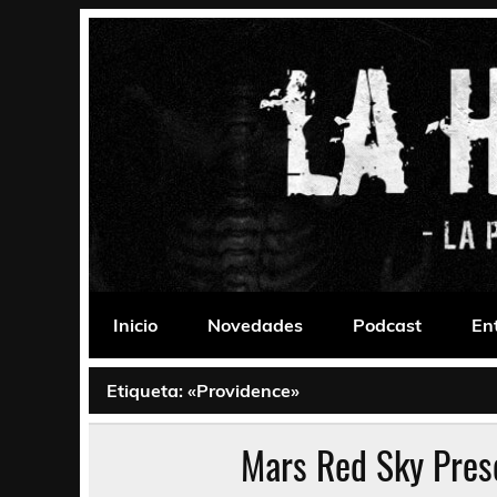
Saltar
al
contenido
La Habitación 235
Psychedelic, Stoner, Doom, Sludge, Fuzz, Space,
Inicio
Novedades
Podcast
En
Etiqueta:
«Providence»
Mars Red Sky Pres