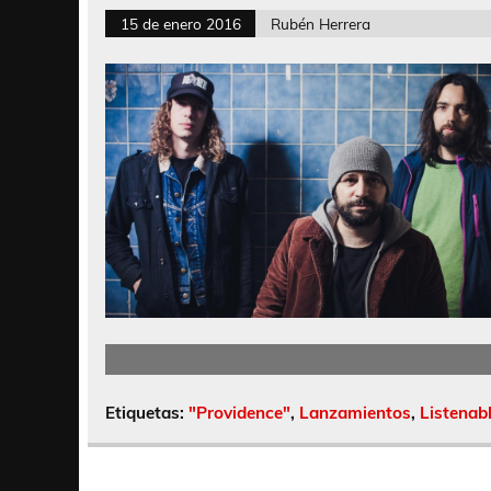
15 de enero 2016
Rubén Herrera
Etiquetas:
"Providence"
,
Lanzamientos
,
Listenab