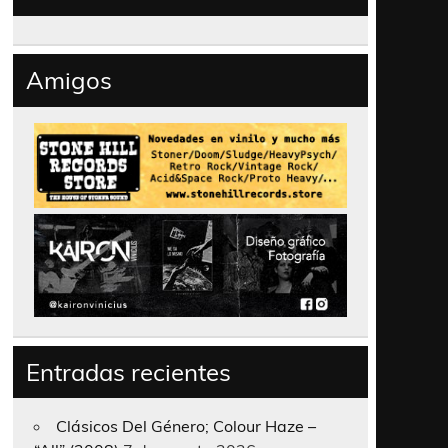
Amigos
Entradas recientes
Clásicos Del Género; Colour Haze –