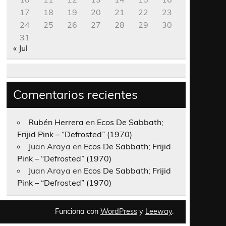
17
18
19
20
21
22
23
24
25
26
27
28
29
30
31
« Jul
Comentarios recientes
Rubén Herrera
en
Ecos De Sabbath;
Frijid Pink – “Defrosted” (1970)
Juan Araya
en
Ecos De Sabbath; Frijid
Pink – “Defrosted” (1970)
Juan Araya
en
Ecos De Sabbath; Frijid
Pink – “Defrosted” (1970)
Funciona con
WordPress
y
Leeway
.