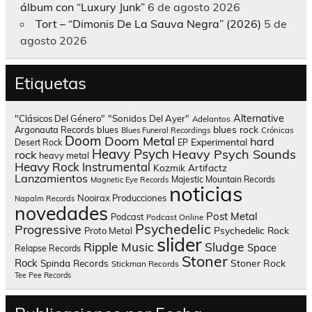
álbum con “Luxury Junk”
6 de agosto 2026
Tort – “Dimonis De La Sauva Negra” (2026)
5 de
agosto 2026
Etiquetas
Alternative
"Clásicos Del Género"
"Sonidos Del Ayer"
Adelantos
blues rock
Argonauta Records
blues
Blues Funeral Recordings
Crónicas
Doom
Doom Metal
hard
Experimental
Desert Rock
EP
Heavy Psych
Heavy Psych Sounds
rock
heavy metal
Heavy Rock
Instrumental
Kozmik Artifactz
Lanzamientos
Majestic Mountain Records
Magnetic Eye Records
noticias
Nooirax Producciones
Napalm Records
novedades
Post Metal
Podcast
Podcast Online
Psychedelic
Progressive
Psychedelic Rock
Proto Metal
slider
Sludge
Ripple Music
Space
Relapse Records
Stoner
Rock
Spinda Records
Stoner Rock
Stickman Records
Tee Pee Records