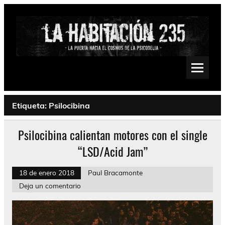
Saltar
al
contenido
La Habitación 235
Psychedelic, Stoner, Doom, Sludge, Fuzz, Space, Drone
Etiqueta:
Psilocibina
Psilocibina calientan motores con el single
“LSD/Acid Jam”
18 de enero 2018
Paul Bracamonte
Deja un comentario