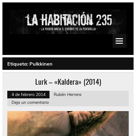
Saltar
al
contenido
La Habitación 235
Psychedelic, Stoner, Doom, Sludge, Fuzz, Space, Drone
Etiqueta:
Pulkkinen
Lurk – «Kaldera» (2014)
4 de febrero 2014
Rubén Herrera
Deja un comentario