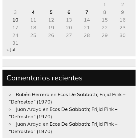
1
2
3
4
5
6
7
8
9
10
11
12
13
14
15
16
17
18
19
20
21
22
23
24
25
26
27
28
29
30
31
« Jul
Comentarios recientes
Rubén Herrera
en
Ecos De Sabbath; Frijid Pink –
“Defrosted” (1970)
Juan Araya
en
Ecos De Sabbath; Frijid Pink –
“Defrosted” (1970)
Juan Araya
en
Ecos De Sabbath; Frijid Pink –
“Defrosted” (1970)