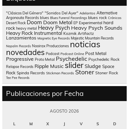
Alternative
"Clásicos Del Género"
"Sonidos Del Ayer"
Adelantos
blues rock
Argonauta Records
blues
Blues Funeral Recordings
Crónicas
Doom
Doom Metal
hard
Experimental
Desert Rock
EP
Heavy Psych
Heavy Psych Sounds
rock
heavy metal
Heavy Rock
Instrumental
Kozmik Artifactz
Lanzamientos
Majestic Mountain Records
Magnetic Eye Records
noticias
Nooirax Producciones
Napalm Records
novedades
Post Metal
Podcast
Podcast Online
Psychedelic
Progressive
Psychedelic Rock
Proto Metal
slider
Sludge
Ripple Music
Space
Relapse Records
Stoner
Rock
Spinda Records
Stoner Rock
Stickman Records
Tee Pee Records
Publicaciones por Fecha
AGOSTO 2026
L
M
X
J
V
S
D