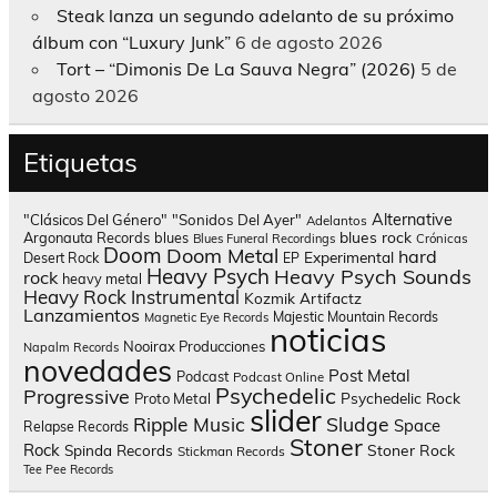
Steak lanza un segundo adelanto de su próximo
álbum con “Luxury Junk”
6 de agosto 2026
Tort – “Dimonis De La Sauva Negra” (2026)
5 de
agosto 2026
Etiquetas
Alternative
"Clásicos Del Género"
"Sonidos Del Ayer"
Adelantos
blues rock
Argonauta Records
blues
Blues Funeral Recordings
Crónicas
Doom
Doom Metal
hard
Experimental
Desert Rock
EP
Heavy Psych
Heavy Psych Sounds
rock
heavy metal
Heavy Rock
Instrumental
Kozmik Artifactz
Lanzamientos
Majestic Mountain Records
Magnetic Eye Records
noticias
Nooirax Producciones
Napalm Records
novedades
Post Metal
Podcast
Podcast Online
Psychedelic
Progressive
Psychedelic Rock
Proto Metal
slider
Sludge
Ripple Music
Space
Relapse Records
Stoner
Rock
Spinda Records
Stoner Rock
Stickman Records
Tee Pee Records