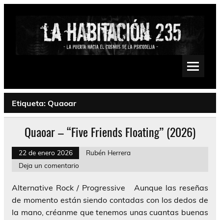
Saltar
al
contenido
La Habitación 235
Psychedelic, Stoner, Doom, Sludge, Fuzz, Space, Drone
Etiqueta:
Quaoar
Quaoar – “Five Friends Floating” (2026)
22 de enero 2026
Rubén Herrera
Deja un comentario
Alternative Rock / Progressive Aunque las reseñas
de momento están siendo contadas con los dedos de
la mano, créanme que tenemos unas cuantas buenas