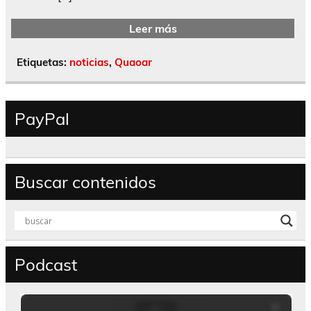
Leer más
Etiquetas:
noticias
,
Quaoar
PayPal
Buscar contenidos
Podcast