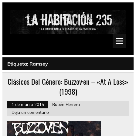
Saltar
al
contenido
La Habitación 235
Psychedelic, Stoner, Doom, Sludge, Fuzz, Space, Drone
Etiqueta:
Ramsey
Clásicos Del Género: Buzzov·en – «At A Loss»
(1998)
1 de marzo 2015
Rubén Herrera
Deja un comentario