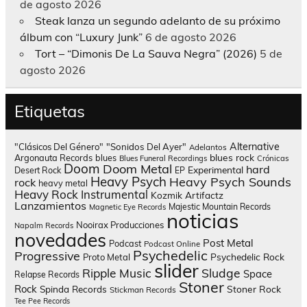
de agosto 2026
Steak lanza un segundo adelanto de su próximo
álbum con “Luxury Junk”
6 de agosto 2026
Tort – “Dimonis De La Sauva Negra” (2026)
5 de
agosto 2026
Etiquetas
Alternative
"Clásicos Del Género"
"Sonidos Del Ayer"
Adelantos
blues rock
Argonauta Records
blues
Blues Funeral Recordings
Crónicas
Doom
Doom Metal
hard
Experimental
Desert Rock
EP
Heavy Psych
Heavy Psych Sounds
rock
heavy metal
Heavy Rock
Instrumental
Kozmik Artifactz
Lanzamientos
Majestic Mountain Records
Magnetic Eye Records
noticias
Nooirax Producciones
Napalm Records
novedades
Post Metal
Podcast
Podcast Online
Psychedelic
Progressive
Psychedelic Rock
Proto Metal
slider
Sludge
Ripple Music
Space
Relapse Records
Stoner
Rock
Spinda Records
Stoner Rock
Stickman Records
Tee Pee Records