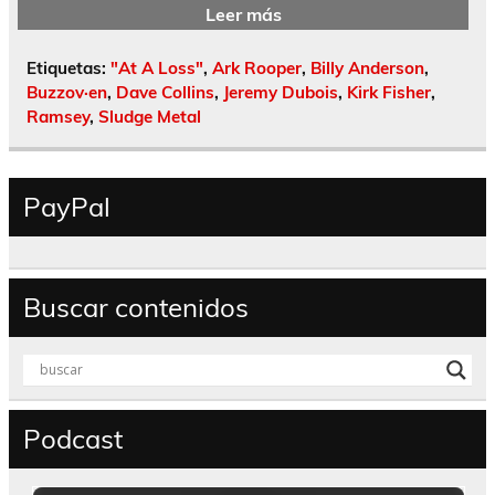
Leer más
Etiquetas:
"At A Loss"
,
Ark Rooper
,
Billy Anderson
,
Buzzov·en
,
Dave Collins
,
Jeremy Dubois
,
Kirk Fisher
,
Ramsey
,
Sludge Metal
PayPal
Buscar contenidos
Podcast