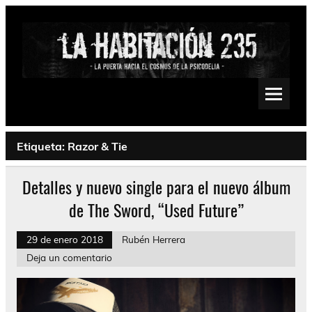
Saltar
al
contenido
La Habitación 235
Psychedelic, Stoner, Doom, Sludge, Fuzz, Space, Drone
Etiqueta:
Razor & Tie
Detalles y nuevo single para el nuevo álbum
de The Sword, “Used Future”
29 de enero 2018
Rubén Herrera
Deja un comentario