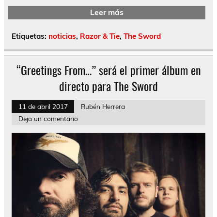
Leer más
Etiquetas:
noticias
,
Razor & Tie
,
The Sword
“Greetings From…” será el primer álbum en
directo para The Sword
11 de abril 2017
Rubén Herrera
Deja un comentario