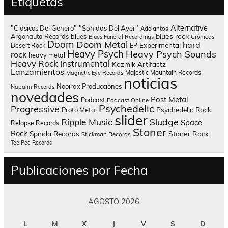
Etiquetas
Alternative
"Clásicos Del Género"
"Sonidos Del Ayer"
Adelantos
blues rock
Argonauta Records
blues
Blues Funeral Recordings
Crónicas
Doom
Doom Metal
hard
Experimental
Desert Rock
EP
Heavy Psych
Heavy Psych Sounds
rock
heavy metal
Heavy Rock
Instrumental
Kozmik Artifactz
Lanzamientos
Majestic Mountain Records
Magnetic Eye Records
noticias
Nooirax Producciones
Napalm Records
novedades
Post Metal
Podcast
Podcast Online
Psychedelic
Progressive
Psychedelic Rock
Proto Metal
slider
Sludge
Ripple Music
Space
Relapse Records
Stoner
Rock
Spinda Records
Stoner Rock
Stickman Records
Tee Pee Records
Publicaciones por Fecha
AGOSTO 2026
L
M
X
J
V
S
D