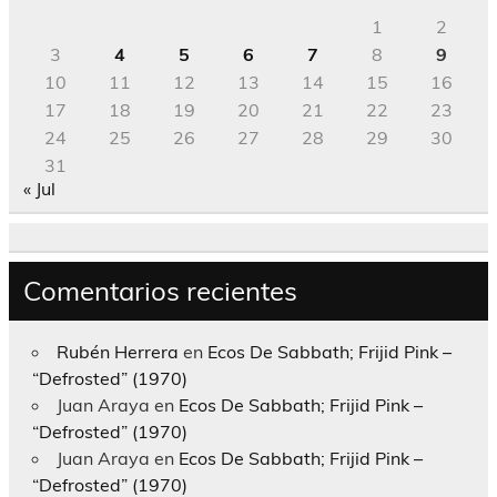
1
2
3
4
5
6
7
8
9
10
11
12
13
14
15
16
17
18
19
20
21
22
23
24
25
26
27
28
29
30
31
« Jul
Comentarios recientes
Rubén Herrera
en
Ecos De Sabbath; Frijid Pink –
“Defrosted” (1970)
Juan Araya
en
Ecos De Sabbath; Frijid Pink –
“Defrosted” (1970)
Juan Araya
en
Ecos De Sabbath; Frijid Pink –
“Defrosted” (1970)