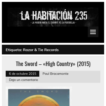
Saltar
al
contenido
La Habitación 235
Psychedelic, Stoner, Doom, Sludge, Fuzz, Space, Drone
Etiqueta:
Razor & Tie Records
The Sword – «High Country» (2015)
6 de octubre 2015
Paul Bracamonte
Deja un comentario