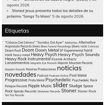
agosto 2026
Stoned Jesus presenta todos los detalles de su
próximo “Songs To Moon”
5 de agosto 2026
Etiquetas
Alternative
"Clásicos Del Género"
"Sonidos Del Ayer"
Adelantos
blues rock
Argonauta Records
blues
Blues Funeral Recordings
Crónicas
Doom
Doom Metal
hard
Experimental
Desert Rock
EP
Heavy Psych
Heavy Psych Sounds
rock
heavy metal
Heavy Rock
Instrumental
Kozmik Artifactz
Lanzamientos
Majestic Mountain Records
Magnetic Eye Records
noticias
Nooirax Producciones
Napalm Records
novedades
Post Metal
Podcast
Podcast Online
Psychedelic
Progressive
Psychedelic Rock
Proto Metal
slider
Sludge
Ripple Music
Space
Relapse Records
Stoner
Rock
Spinda Records
Stoner Rock
Stickman Records
Tee Pee Records