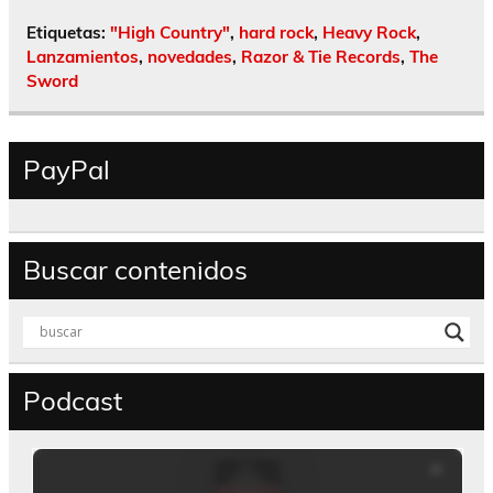
Etiquetas:
"High Country"
,
hard rock
,
Heavy Rock
,
Lanzamientos
,
novedades
,
Razor & Tie Records
,
The
Sword
PayPal
Buscar contenidos
Podcast