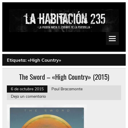
Saltar
al
contenido
La Habitación 235
Psychedelic, Stoner, Doom, Sludge, Fuzz, Space, Drone
Etiqueta:
«High Country»
The Sword – «High Country» (2015)
6 de octubre 2015
Paul Bracamonte
Deja un comentario