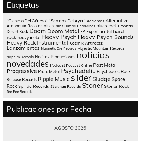
Etiquetas
Alternative
"Clásicos Del Género"
"Sonidos Del Ayer"
Adelantos
blues rock
Argonauta Records
blues
Blues Funeral Recordings
Crónicas
Doom
Doom Metal
hard
Experimental
Desert Rock
EP
Heavy Psych
Heavy Psych Sounds
rock
heavy metal
Heavy Rock
Instrumental
Kozmik Artifactz
Lanzamientos
Majestic Mountain Records
Magnetic Eye Records
noticias
Nooirax Producciones
Napalm Records
novedades
Post Metal
Podcast
Podcast Online
Psychedelic
Progressive
Psychedelic Rock
Proto Metal
slider
Sludge
Ripple Music
Space
Relapse Records
Stoner
Rock
Spinda Records
Stoner Rock
Stickman Records
Tee Pee Records
Publicaciones por Fecha
AGOSTO 2026