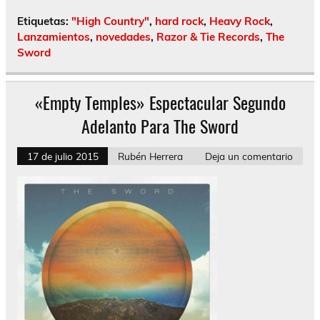
Etiquetas:
"High Country"
,
hard rock
,
Heavy Rock
,
Lanzamientos
,
novedades
,
Razor & Tie Records
,
The
Sword
«Empty Temples» Espectacular Segundo
Adelanto Para The Sword
17 de julio 2015
Rubén Herrera
Deja un comentario