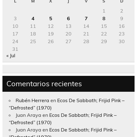
L
M
X
J
V
S
D
1
2
3
4
5
6
7
8
9
10
11
12
13
14
15
16
17
18
19
20
21
22
23
24
25
26
27
28
29
30
31
« Jul
Comentarios recientes
Rubén Herrera
en
Ecos De Sabbath; Frijid Pink –
“Defrosted” (1970)
Juan Araya
en
Ecos De Sabbath; Frijid Pink –
“Defrosted” (1970)
Juan Araya
en
Ecos De Sabbath; Frijid Pink –
“Defrosted” (1970)