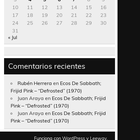
10
11
12
13
14
15
16
17
18
19
20
21
22
23
24
25
26
27
28
29
30
31
« Jul
Comentarios recientes
Rubén Herrera
en
Ecos De Sabbath;
Frijid Pink – “Defrosted” (1970)
Juan Araya
en
Ecos De Sabbath; Frijid
Pink – “Defrosted” (1970)
Juan Araya
en
Ecos De Sabbath; Frijid
Pink – “Defrosted” (1970)
Funciona con
WordPress
y
Leeway
.