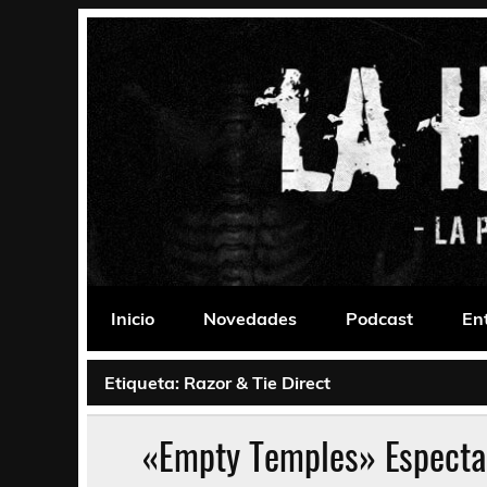
Saltar
al
contenido
La Habitación 235
Psychedelic, Stoner, Doom, Sludge, Fuzz, Space,
Inicio
Novedades
Podcast
En
Etiqueta:
Razor & Tie Direct
«Empty Temples» Especta