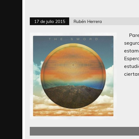
17 de julio 2015
Rubén Herrera
Parec
segur
estam
Espera
estud
cierta