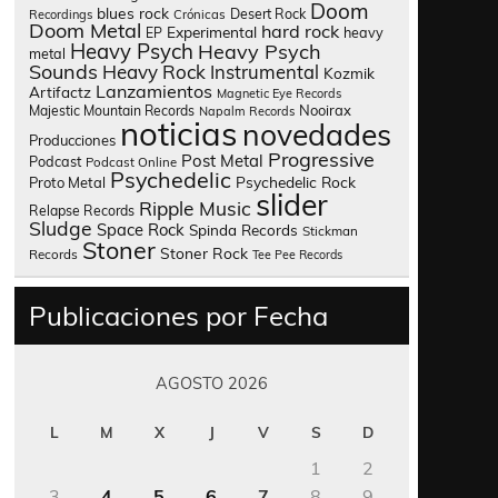
Doom
blues rock
Desert Rock
Recordings
Crónicas
Doom Metal
hard rock
Experimental
heavy
EP
Heavy Psych
Heavy Psych
metal
Sounds
Heavy Rock
Instrumental
Kozmik
Lanzamientos
Artifactz
Magnetic Eye Records
Nooirax
Majestic Mountain Records
Napalm Records
noticias
novedades
Producciones
Progressive
Post Metal
Podcast
Podcast Online
Psychedelic
Psychedelic Rock
Proto Metal
slider
Ripple Music
Relapse Records
Sludge
Space Rock
Spinda Records
Stickman
Stoner
Stoner Rock
Records
Tee Pee Records
Publicaciones por Fecha
AGOSTO 2026
L
M
X
J
V
S
D
1
2
3
4
5
6
7
8
9