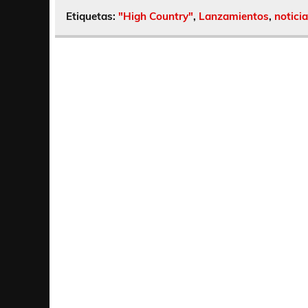
Etiquetas:
"High Country"
,
Lanzamientos
,
notici