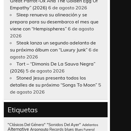
Great Parrot-Ox And The Golden Egg Of
Empathy” (2026)
6 de agosto 2026
Sleep renueva su alineación y se
prepara para su desembarco el mes que
viene con “Hempispheres”
6 de agosto
2026
Steak lanza un segundo adelanto de
su próximo álbum con “Luxury Junk”
6 de
agosto 2026
Tort – “Dimonis De La Sauva Negra”
(2026)
5 de agosto 2026
Stoned Jesus presenta todos los
detalles de su próximo “Songs To Moon”
5
de agosto 2026
Etiquetas
"Clásicos Del Género"
"Sonidos Del Ayer"
Adelantos
Alternative
Argonauta Records
blues
Blues Funeral