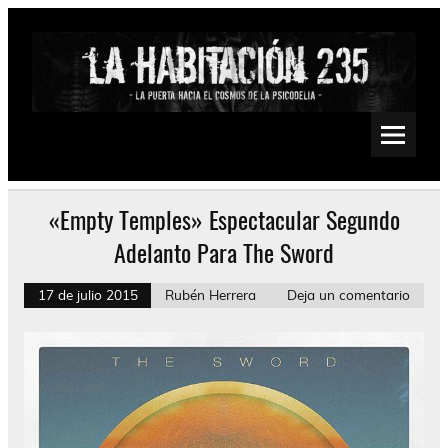
Saltar
al
contenido
La Habitación 235
Psychedelic, Stoner, Doom, Sludge, Fuzz, Space, Drone
«Empty Temples» Espectacular Segundo
Adelanto Para The Sword
17 de julio 2015
Rubén Herrera
Deja un comentario