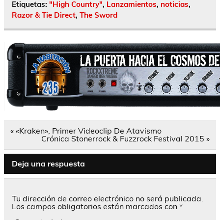
Etiquetas:
"High Country"
,
Lanzamientos
,
noticias
,
Razor & Tie Direct
,
The Sword
Navegación
« «Kraken», Primer Videoclip De Atavismo
de
Crónica Stonerrock & Fuzzrock Festival 2015 »
entradas
Deja una respuesta
Tu dirección de correo electrónico no será publicada.
Los campos obligatorios están marcados con
*