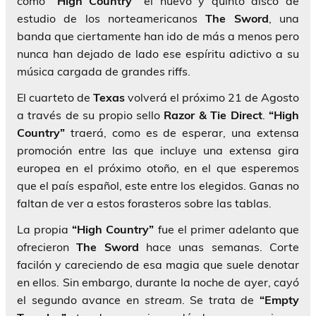
como
“High Country”
el nuevo y quinto disco de
estudio de los norteamericanos
The Sword
, una
banda que ciertamente han ido de más a menos pero
nunca han dejado de lado ese espíritu adictivo a su
música cargada de grandes riffs.
El cuarteto de
Texas
volverá el próximo 21 de Agosto
a través de su propio sello
Razor & Tie Direct
.
“High
Country”
traerá, como es de esperar, una extensa
promoción entre las que incluye una extensa gira
europea en el próximo otoño, en el que esperemos
que el país español, este entre los elegidos. Ganas no
faltan de ver a estos forasteros sobre las tablas.
La propia
“High Country”
fue el primer adelanto que
ofrecieron
The Sword
hace unas semanas. Corte
facilón y careciendo de esa magia que suele denotar
en ellos. Sin embargo, durante la noche de ayer, cayó
el segundo avance en
stream
. Se trata de
“Empty