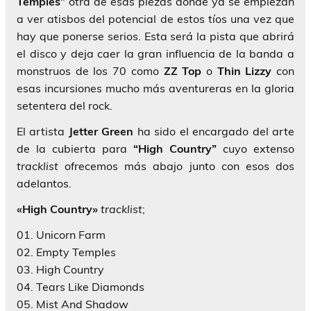
Temples”
otra de esas piezas dónde ya se empiezan
a ver atisbos del potencial de estos tíos una vez que
hay que ponerse serios. Esta será la pista que abrirá
el disco y deja caer la gran influencia de la banda a
monstruos de los 70 como
ZZ Top
o
Thin Lizzy
con
esas incursiones mucho más aventureras en la gloria
setentera del rock.
El artista
Jetter Green
ha sido el encargado del arte
de la cubierta para
“High Country”
cuyo extenso
tracklist
ofrecemos más abajo junto con esos dos
adelantos.
«High Country»
tracklist
;
01. Unicorn Farm
02. Empty Temples
03. High Country
04. Tears Like Diamonds
05. Mist And Shadow