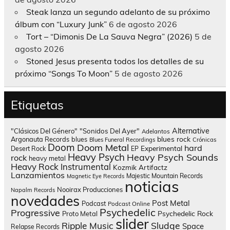
Steak lanza un segundo adelanto de su próximo
álbum con “Luxury Junk”
6 de agosto 2026
Tort – “Dimonis De La Sauva Negra” (2026)
5 de
agosto 2026
Stoned Jesus presenta todos los detalles de su
próximo “Songs To Moon”
5 de agosto 2026
Etiquetas
Alternative
"Clásicos Del Género"
"Sonidos Del Ayer"
Adelantos
blues rock
Argonauta Records
blues
Blues Funeral Recordings
Crónicas
Doom
Doom Metal
hard
Experimental
Desert Rock
EP
Heavy Psych
Heavy Psych Sounds
rock
heavy metal
Heavy Rock
Instrumental
Kozmik Artifactz
Lanzamientos
Majestic Mountain Records
Magnetic Eye Records
noticias
Nooirax Producciones
Napalm Records
novedades
Post Metal
Podcast
Podcast Online
Psychedelic
Progressive
Psychedelic Rock
Proto Metal
slider
Sludge
Ripple Music
Space
Relapse Records