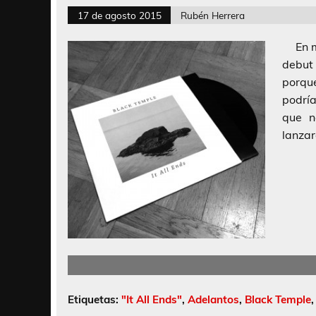
17 de agosto 2015
Rubén Herrera
En me
debut 
porqu
podría
que n
lanzar
Etiquetas:
"It All Ends"
,
Adelantos
,
Black Temple