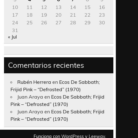
10
11
12
13
14
15
16
17
18
19
20
21
22
23
24
25
26
27
28
29
30
31
« Jul
Comentarios recientes
Rubén Herrera
en
Ecos De Sabbath;
Frijid Pink – “Defrosted” (1970)
Juan Araya
en
Ecos De Sabbath; Frijid
Pink – “Defrosted” (1970)
Juan Araya
en
Ecos De Sabbath; Frijid
Pink – “Defrosted” (1970)
Funciona con
WordPress
y
Leeway
.