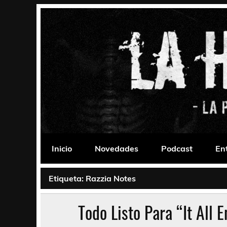
Saltar
al
contenido
La Habitación 235
Psychedelic, Stoner, Doom, Sludge, Fuzz, Space,
Inicio
Novedades
Podcast
En
Etiqueta:
Razzia Notes
Todo Listo Para “It All 