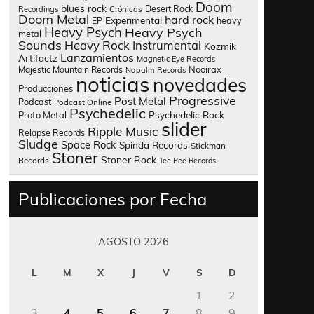
Doom
blues rock
Desert Rock
Recordings
Crónicas
Doom Metal
hard rock
Experimental
heavy
EP
Heavy Psych
Heavy Psych
metal
Sounds
Heavy Rock
Instrumental
Kozmik
Lanzamientos
Artifactz
Magnetic Eye Records
Nooirax
Majestic Mountain Records
Napalm Records
noticias
novedades
Producciones
Progressive
Post Metal
Podcast
Podcast Online
Psychedelic
Psychedelic Rock
Proto Metal
slider
Ripple Music
Relapse Records
Sludge
Space Rock
Spinda Records
Stickman
Stoner
Stoner Rock
Records
Tee Pee Records
Publicaciones por Fecha
AGOSTO 2026
L
M
X
J
V
S
D
1
2
3
4
5
6
7
8
9