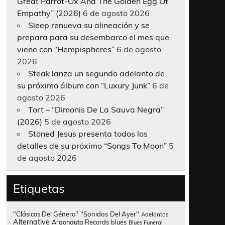
Great Parrot-Ox And The Golden Egg Of
Empathy” (2026)
6 de agosto 2026
Sleep renueva su alineación y se
prepara para su desembarco el mes que
viene con “Hempispheres”
6 de agosto
2026
Steak lanza un segundo adelanto de
su próximo álbum con “Luxury Junk”
6 de
agosto 2026
Tort – “Dimonis De La Sauva Negra”
(2026)
5 de agosto 2026
Stoned Jesus presenta todos los
detalles de su próximo “Songs To Moon”
5
de agosto 2026
Etiquetas
"Clásicos Del Género"
"Sonidos Del Ayer"
Adelantos
Alternative
Argonauta Records
blues
Blues Funeral