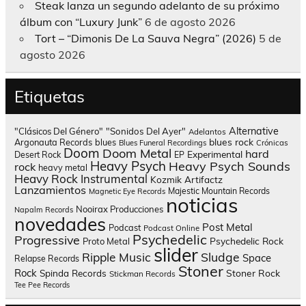
Steak lanza un segundo adelanto de su próximo
álbum con “Luxury Junk”
6 de agosto 2026
Tort – “Dimonis De La Sauva Negra” (2026)
5 de
agosto 2026
Etiquetas
Alternative
"Clásicos Del Género"
"Sonidos Del Ayer"
Adelantos
blues rock
Argonauta Records
blues
Blues Funeral Recordings
Crónicas
Doom
Doom Metal
hard
Experimental
Desert Rock
EP
Heavy Psych
Heavy Psych Sounds
rock
heavy metal
Heavy Rock
Instrumental
Kozmik Artifactz
Lanzamientos
Majestic Mountain Records
Magnetic Eye Records
noticias
Nooirax Producciones
Napalm Records
novedades
Post Metal
Podcast
Podcast Online
Psychedelic
Progressive
Psychedelic Rock
Proto Metal
slider
Sludge
Ripple Music
Space
Relapse Records
Stoner
Rock
Spinda Records
Stoner Rock
Stickman Records
Tee Pee Records