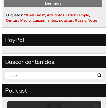
Leer más
Etiquetas:
"It All Ends"
,
Adelantos
,
Black Temple
,
Century Media
,
Lanzamientos
,
noticias
,
Razzia Notes
PayPal
Buscar contenidos
Podcast