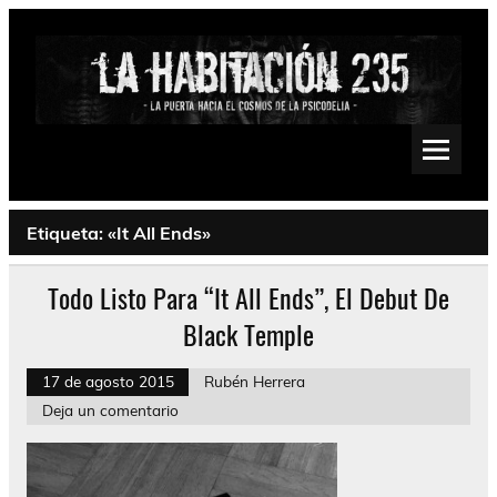
Saltar
al
contenido
La Habitación 235
Psychedelic, Stoner, Doom, Sludge, Fuzz, Space, Drone
Etiqueta:
«It All Ends»
Todo Listo Para “It All Ends”, El Debut De
Black Temple
17 de agosto 2015
Rubén Herrera
Deja un comentario