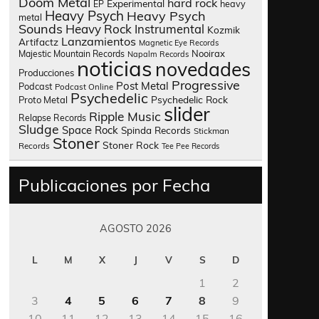
Doom Metal
hard rock
Experimental
heavy
EP
Heavy Psych
Heavy Psych
metal
Sounds
Heavy Rock
Instrumental
Kozmik
Lanzamientos
Artifactz
Magnetic Eye Records
Nooirax
Majestic Mountain Records
Napalm Records
noticias
novedades
Producciones
Progressive
Post Metal
Podcast
Podcast Online
Psychedelic
Psychedelic Rock
Proto Metal
slider
Ripple Music
Relapse Records
Sludge
Space Rock
Spinda Records
Stickman
Stoner
Stoner Rock
Records
Tee Pee Records
Publicaciones por Fecha
AGOSTO 2026
L
M
X
J
V
S
D
1
2
3
4
5
6
7
8
9
10
11
12
13
14
15
16