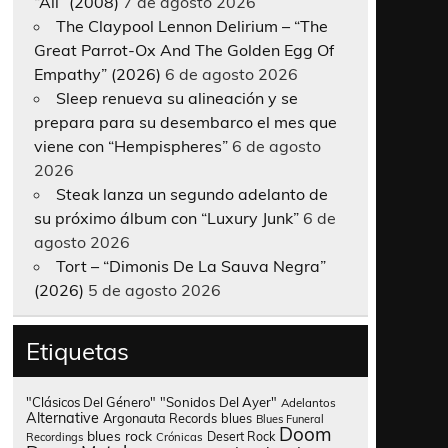
“All” (2008)
7 de agosto 2026
The Claypool Lennon Delirium – “The
Great Parrot-Ox And The Golden Egg Of
Empathy” (2026)
6 de agosto 2026
Sleep renueva su alineación y se
prepara para su desembarco el mes que
viene con “Hempispheres”
6 de agosto
2026
Steak lanza un segundo adelanto de
su próximo álbum con “Luxury Junk”
6 de
agosto 2026
Tort – “Dimonis De La Sauva Negra”
(2026)
5 de agosto 2026
Etiquetas
"Clásicos Del Género"
"Sonidos Del Ayer"
Adelantos
Alternative
Argonauta Records
blues
Blues Funeral
Doom
blues rock
Desert Rock
Recordings
Crónicas