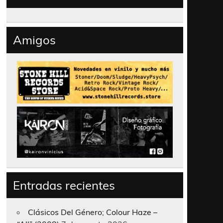
Amigos
Entradas recientes
Clásicos Del Género; Colour Haze –