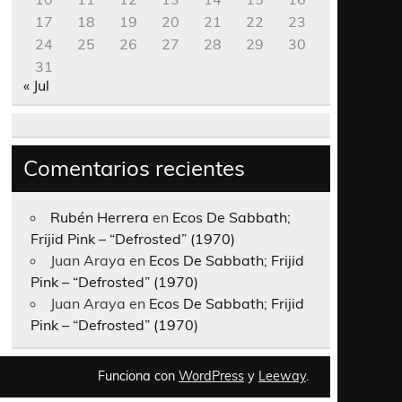
17
18
19
20
21
22
23
24
25
26
27
28
29
30
31
« Jul
Comentarios recientes
Rubén Herrera
en
Ecos De Sabbath;
Frijid Pink – “Defrosted” (1970)
Juan Araya
en
Ecos De Sabbath; Frijid
Pink – “Defrosted” (1970)
Juan Araya
en
Ecos De Sabbath; Frijid
Pink – “Defrosted” (1970)
Funciona con
WordPress
y
Leeway
.