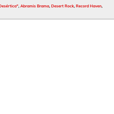
Desértica"
,
Abramis Brama
,
Desert Rock
,
Record Haven
,