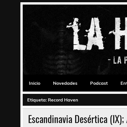
Saltar
al
contenido
La Habitación 235
Psychedelic, Stoner, Doom, Sludge, Fuzz, Space,
Inicio
Novedades
Podcast
En
Etiqueta:
Record Haven
Escandinavia Desértica (IX)