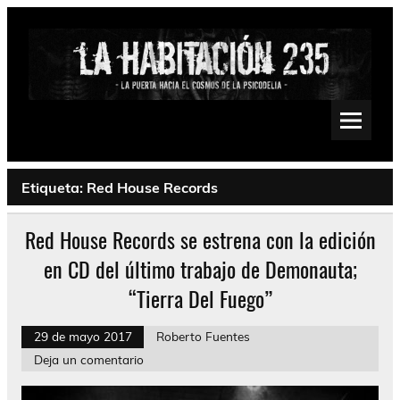
Saltar
al
contenido
La Habitación 235
Psychedelic, Stoner, Doom, Sludge, Fuzz, Space, Drone
Etiqueta:
Red House Records
Red House Records se estrena con la edición
en CD del último trabajo de Demonauta;
“Tierra Del Fuego”
29 de mayo 2017
Roberto Fuentes
Deja un comentario