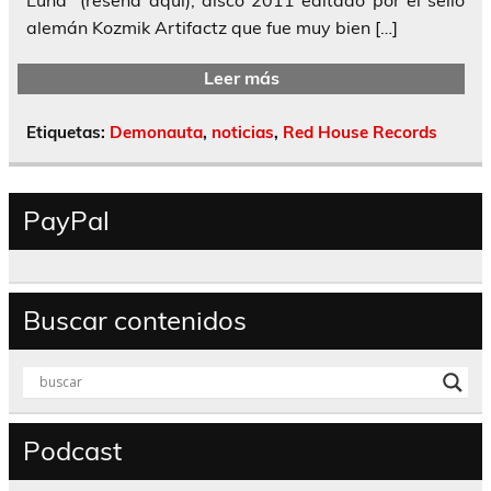
alemán Kozmik Artifactz que fue muy bien […]
Leer más
Etiquetas:
Demonauta
,
noticias
,
Red House Records
PayPal
Buscar contenidos
Podcast