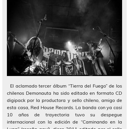
El aclamado tercer álbum “Tierra del Fuego” de los
chilenos Demonauta ha sido editado en formato CD
digipack por la productora y sello chileno, amigo de
esta casa, Red House Records. La banda con ya casi
10 años de trayectoria tuvo su despegue
internacional con la edición de “Caminando en la
Luna” (reseña aquí), disco 2011 editado por el sello