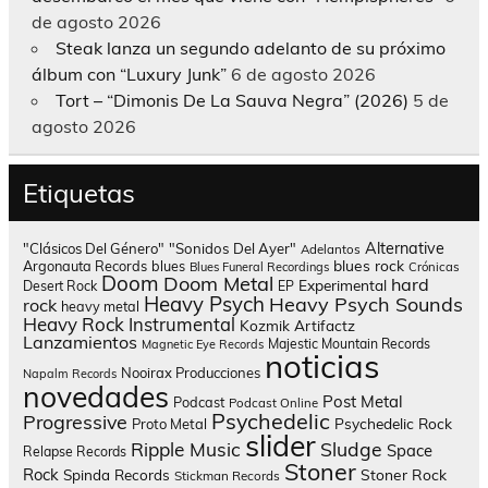
de agosto 2026
Steak lanza un segundo adelanto de su próximo
álbum con “Luxury Junk”
6 de agosto 2026
Tort – “Dimonis De La Sauva Negra” (2026)
5 de
agosto 2026
Etiquetas
Alternative
"Clásicos Del Género"
"Sonidos Del Ayer"
Adelantos
blues rock
Argonauta Records
blues
Blues Funeral Recordings
Crónicas
Doom
Doom Metal
hard
Experimental
Desert Rock
EP
Heavy Psych
Heavy Psych Sounds
rock
heavy metal
Heavy Rock
Instrumental
Kozmik Artifactz
Lanzamientos
Majestic Mountain Records
Magnetic Eye Records
noticias
Nooirax Producciones
Napalm Records
novedades
Post Metal
Podcast
Podcast Online
Psychedelic
Progressive
Psychedelic Rock
Proto Metal
slider
Sludge
Ripple Music
Space
Relapse Records
Stoner
Rock
Spinda Records
Stoner Rock
Stickman Records