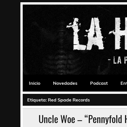
Saltar
al
contenido
La Habitación 235
Psychedelic, Stoner, Doom, Sludge, Fuzz, Space,
Inicio
Novedades
Podcast
En
Etiqueta:
Red Spade Records
Uncle Woe – “Pennyfold 