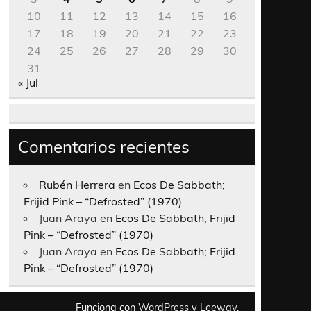
10
11
12
13
14
15
16
17
18
19
20
21
22
23
24
25
26
27
28
29
30
31
« Jul
Comentarios recientes
Rubén Herrera
en
Ecos De Sabbath;
Frijid Pink – “Defrosted” (1970)
Juan Araya
en
Ecos De Sabbath; Frijid
Pink – “Defrosted” (1970)
Juan Araya
en
Ecos De Sabbath; Frijid
Pink – “Defrosted” (1970)
Funciona con
WordPress
y
Leeway
.