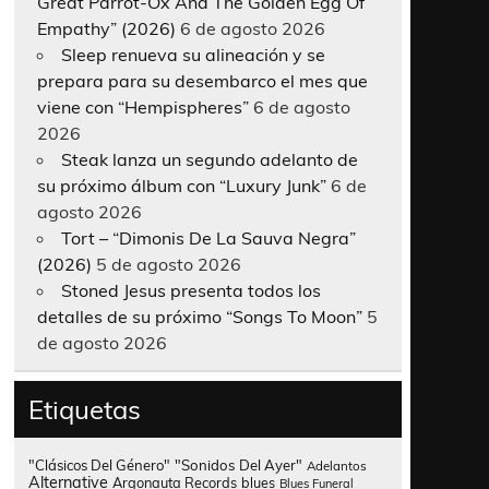
Great Parrot-Ox And The Golden Egg Of
Empathy” (2026)
6 de agosto 2026
Sleep renueva su alineación y se
prepara para su desembarco el mes que
viene con “Hempispheres”
6 de agosto
2026
Steak lanza un segundo adelanto de
su próximo álbum con “Luxury Junk”
6 de
agosto 2026
Tort – “Dimonis De La Sauva Negra”
(2026)
5 de agosto 2026
Stoned Jesus presenta todos los
detalles de su próximo “Songs To Moon”
5
de agosto 2026
Etiquetas
"Clásicos Del Género"
"Sonidos Del Ayer"
Adelantos
Alternative
Argonauta Records
blues
Blues Funeral