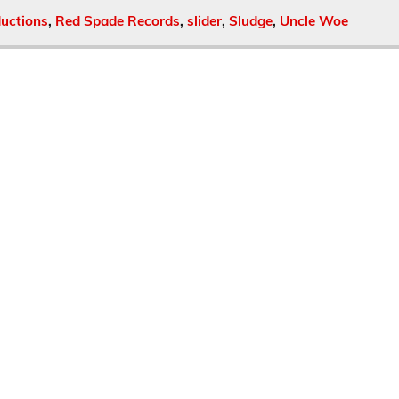
uctions
,
Red Spade Records
,
slider
,
Sludge
,
Uncle Woe