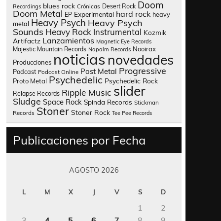
Doom
blues rock
Desert Rock
Recordings
Crónicas
Doom Metal
hard rock
Experimental
heavy
EP
Heavy Psych
Heavy Psych
metal
Sounds
Heavy Rock
Instrumental
Kozmik
Lanzamientos
Artifactz
Magnetic Eye Records
Nooirax
Majestic Mountain Records
Napalm Records
noticias
novedades
Producciones
Progressive
Post Metal
Podcast
Podcast Online
Psychedelic
Psychedelic Rock
Proto Metal
slider
Ripple Music
Relapse Records
Sludge
Space Rock
Spinda Records
Stickman
Stoner
Stoner Rock
Records
Tee Pee Records
Publicaciones por Fecha
AGOSTO 2026
L
M
X
J
V
S
D
1
2
3
4
5
6
7
8
9