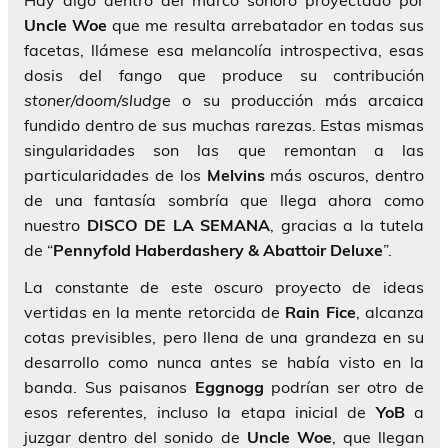
Hay algo dentro del marco sonoro proyectado por
Uncle Woe
que me resulta arrebatador en todas sus
facetas, llámese esa melancolía introspectiva, esas
dosis del fango que produce su contribución
stoner/doom/sludge
o su producción más arcaica
fundido dentro de sus muchas rarezas. Estas mismas
singularidades son las que remontan a las
particularidades de los
Melvins
más oscuros, dentro
de una fantasía sombría que llega ahora como
nuestro
DISCO DE
LA SEMANA
, gracias a la tutela
de “
Pennyfold Haberdashery & Abattoir Deluxe
”.
La constante de este oscuro proyecto de ideas
vertidas en la mente retorcida de
Rain Fice
, alcanza
cotas previsibles, pero llena de una grandeza en su
desarrollo como nunca antes se había visto en la
banda. Sus paisanos
Eggnogg
podrían ser otro de
esos referentes, incluso la etapa inicial de
YoB
a
juzgar dentro del sonido de
Uncle Woe
, que llegan