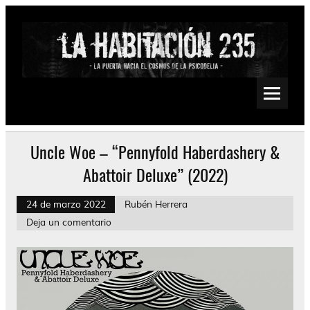
Saltar
al
contenido
La Habitación 235
Psychedelic, Stoner, Doom, Sludge, Fuzz, Space, Drone
Uncle Woe – “Pennyfold Haberdashery &
Abattoir Deluxe” (2022)
24 de marzo 2022
Rubén Herrera
Deja un comentario