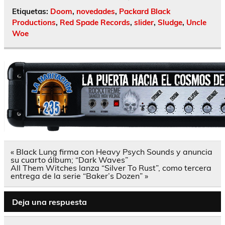
Etiquetas:
Doom
,
novedades
,
Packard Black
Productions
,
Red Spade Records
,
slider
,
Sludge
,
Uncle
Woe
Navegación
« Black Lung firma con Heavy Psych Sounds y anuncia
de
su cuarto álbum; “Dark Waves”
entradas
All Them Witches lanza “Silver To Rust”, como tercera
entrega de la serie “Baker’s Dozen” »
Deja una respuesta