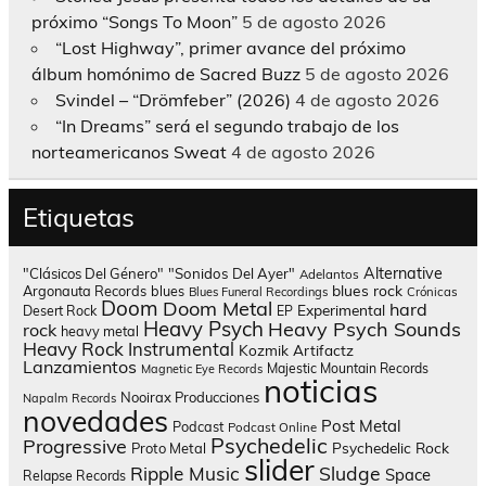
próximo “Songs To Moon”
5 de agosto 2026
“Lost Highway”, primer avance del próximo
álbum homónimo de Sacred Buzz
5 de agosto 2026
Svindel – “Drömfeber” (2026)
4 de agosto 2026
“In Dreams” será el segundo trabajo de los
norteamericanos Sweat
4 de agosto 2026
Etiquetas
Alternative
"Clásicos Del Género"
"Sonidos Del Ayer"
Adelantos
blues rock
Argonauta Records
blues
Blues Funeral Recordings
Crónicas
Doom
Doom Metal
hard
Experimental
Desert Rock
EP
Heavy Psych
Heavy Psych Sounds
rock
heavy metal
Heavy Rock
Instrumental
Kozmik Artifactz
Lanzamientos
Majestic Mountain Records
Magnetic Eye Records
noticias
Nooirax Producciones
Napalm Records
novedades
Post Metal
Podcast
Podcast Online
Psychedelic
Progressive
Psychedelic Rock
Proto Metal
slider
Sludge
Ripple Music
Space
Relapse Records