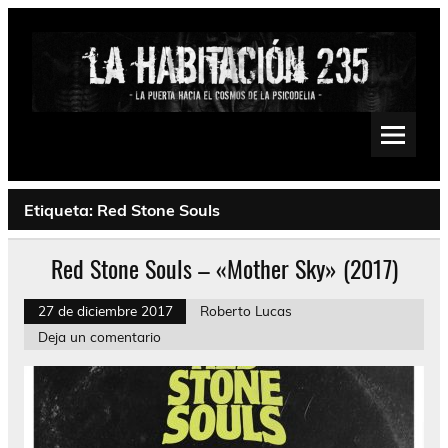
Saltar
al
contenido
La Habitación 235
Psychedelic, Stoner, Doom, Sludge, Fuzz, Space, Drone
Etiqueta:
Red Stone Souls
Red Stone Souls – «Mother Sky» (2017)
27 de diciembre 2017
Roberto Lucas
Deja un comentario