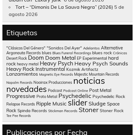
Tort – “Dimonis De La Sauva Negra” (2026)
5 de
agosto 2026
Etiquetas
Alternative
"Clásicos Del Género"
"Sonidos Del Ayer"
Adelantos
blues rock
Argonauta Records
blues
Blues Funeral Recordings
Crónicas
Doom
Doom Metal
hard
Experimental
Desert Rock
EP
Heavy Psych
Heavy Psych Sounds
rock
heavy metal
Heavy Rock
Instrumental
Kozmik Artifactz
Lanzamientos
Majestic Mountain Records
Magnetic Eye Records
noticias
Nooirax Producciones
Napalm Records
novedades
Post Metal
Podcast
Podcast Online
Psychedelic
Progressive
Psychedelic Rock
Proto Metal
slider
Sludge
Ripple Music
Space
Relapse Records
Stoner
Rock
Spinda Records
Stoner Rock
Stickman Records
Tee Pee Records
Publicaciones por Fecha