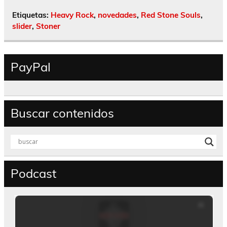
Etiquetas:
Heavy Rock
,
novedades
,
Red Stone Souls
,
slider
,
Stoner
PayPal
Buscar contenidos
Podcast