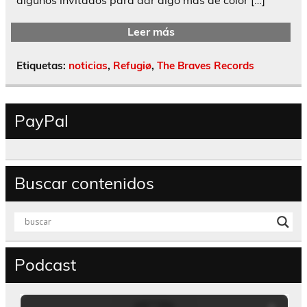
Leer más
Etiquetas:
noticias
,
Refugiø
,
The Braves Records
PayPal
Buscar contenidos
Podcast