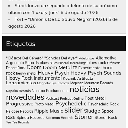
Steak lanza un segundo adelanto de su próximo
álbum con “Luxury Junk”
6 de agosto 2026
Tort – “Dimonis De La Sauva Negra” (2026)
5 de
agosto 2026
Etiquetas
Alternative
"Clásicos Del Género"
"Sonidos Del Ayer"
Adelantos
blues rock
Argonauta Records
blues
Blues Funeral Recordings
Crónicas
Doom
Doom Metal
hard
Experimental
Desert Rock
EP
Heavy Psych
Heavy Psych Sounds
rock
heavy metal
Heavy Rock
Instrumental
Kozmik Artifactz
Lanzamientos
Majestic Mountain Records
Magnetic Eye Records
noticias
Nooirax Producciones
Napalm Records
novedades
Post Metal
Podcast
Podcast Online
Psychedelic
Progressive
Psychedelic Rock
Proto Metal
slider
Sludge
Ripple Music
Space
Relapse Records
Stoner
Rock
Spinda Records
Stoner Rock
Stickman Records
Tee Pee Records