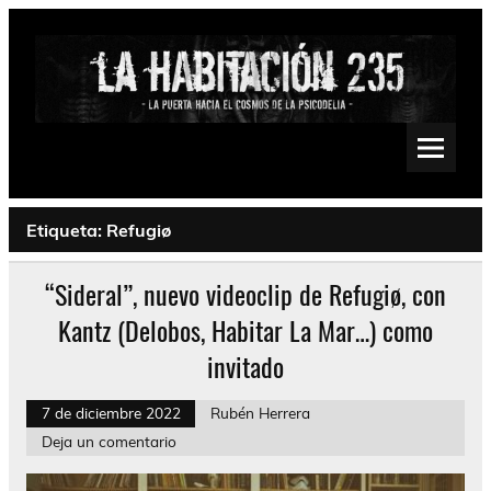
Saltar
al
contenido
La Habitación 235
Psychedelic, Stoner, Doom, Sludge, Fuzz, Space, Drone
Etiqueta:
Refugiø
“Sideral”, nuevo videoclip de Refugiø, con
Kantz (Delobos, Habitar La Mar…) como
invitado
7 de diciembre 2022
Rubén Herrera
Deja un comentario