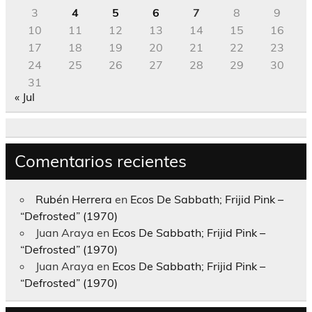
3
4
5
6
7
8
9
10
11
12
13
14
15
16
17
18
19
20
21
22
23
24
25
26
27
28
29
30
31
« Jul
Comentarios recientes
Rubén Herrera
en
Ecos De Sabbath; Frijid Pink –
“Defrosted” (1970)
Juan Araya
en
Ecos De Sabbath; Frijid Pink –
“Defrosted” (1970)
Juan Araya
en
Ecos De Sabbath; Frijid Pink –
“Defrosted” (1970)