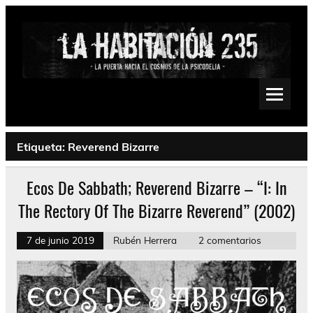
Saltar
al
contenido
La Habitación 235
Psychedelic, Stoner, Doom, Sludge, Fuzz, Space, Drone
Etiqueta:
Reverend Bizarre
Ecos De Sabbath; Reverend Bizarre – “I: In
The Rectory Of The Bizarre Reverend” (2002)
7 de junio 2019
Rubén Herrera
2 comentarios