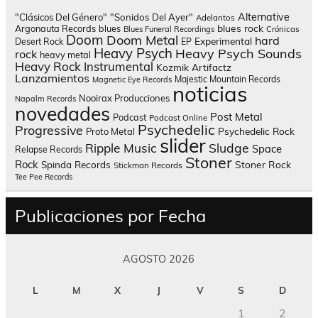
Alternative
"Clásicos Del Género"
"Sonidos Del Ayer"
Adelantos
blues rock
Argonauta Records
blues
Blues Funeral Recordings
Crónicas
Doom
Doom Metal
hard
Experimental
Desert Rock
EP
Heavy Psych
Heavy Psych Sounds
rock
heavy metal
Heavy Rock
Instrumental
Kozmik Artifactz
Lanzamientos
Majestic Mountain Records
Magnetic Eye Records
noticias
Nooirax Producciones
Napalm Records
novedades
Post Metal
Podcast
Podcast Online
Psychedelic
Progressive
Psychedelic Rock
Proto Metal
slider
Sludge
Ripple Music
Space
Relapse Records
Stoner
Rock
Spinda Records
Stoner Rock
Stickman Records
Tee Pee Records
Publicaciones por Fecha
AGOSTO 2026
L
M
X
J
V
S
D
1
2