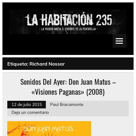
Saltar
al
contenido
La Habitación 235
Psychedelic, Stoner, Doom, Sludge, Fuzz, Space, Drone
Etiqueta:
Richard Nossar
Sonidos Del Ayer: Don Juan Matus –
«Visiones Paganas» (2008)
12 de julio 2015
Paul Bracamonte
Deja un comentario