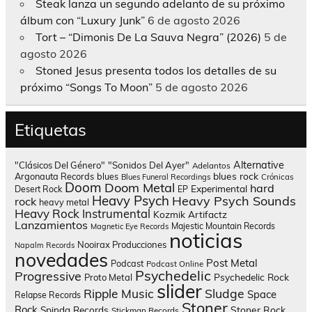
Steak lanza un segundo adelanto de su próximo
álbum con “Luxury Junk”
6 de agosto 2026
Tort – “Dimonis De La Sauva Negra” (2026)
5 de
agosto 2026
Stoned Jesus presenta todos los detalles de su
próximo “Songs To Moon”
5 de agosto 2026
Etiquetas
Alternative
"Clásicos Del Género"
"Sonidos Del Ayer"
Adelantos
blues rock
Argonauta Records
blues
Blues Funeral Recordings
Crónicas
Doom
Doom Metal
hard
Experimental
Desert Rock
EP
Heavy Psych
Heavy Psych Sounds
rock
heavy metal
Heavy Rock
Instrumental
Kozmik Artifactz
Lanzamientos
Majestic Mountain Records
Magnetic Eye Records
noticias
Nooirax Producciones
Napalm Records
novedades
Post Metal
Podcast
Podcast Online
Psychedelic
Progressive
Psychedelic Rock
Proto Metal
slider
Sludge
Ripple Music
Space
Relapse Records
Stoner
Rock
Spinda Records
Stoner Rock
Stickman Records