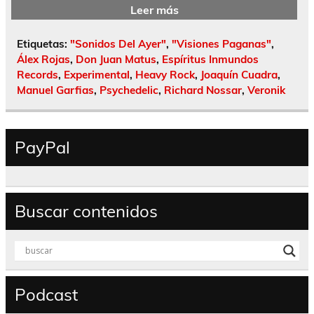
Leer más
Etiquetas:
"Sonidos Del Ayer"
,
"Visiones Paganas"
,
Álex Rojas
,
Don Juan Matus
,
Espíritus Inmundos
Records
,
Experimental
,
Heavy Rock
,
Joaquín Cuadra
,
Manuel Garfias
,
Psychedelic
,
Richard Nossar
,
Veronik
PayPal
Buscar contenidos
Podcast