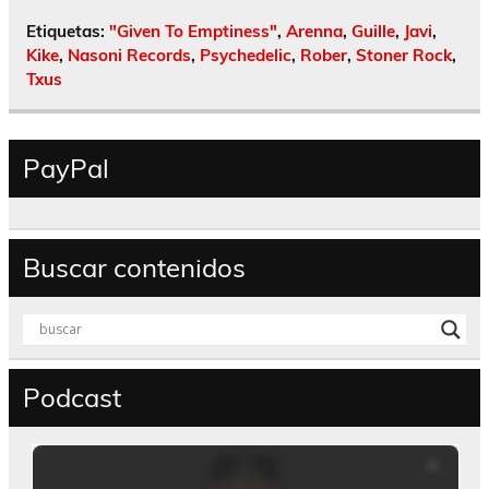
Etiquetas:
"Given To Emptiness"
,
Arenna
,
Guille
,
Javi
,
Kike
,
Nasoni Records
,
Psychedelic
,
Rober
,
Stoner Rock
,
Txus
PayPal
Buscar contenidos
Podcast