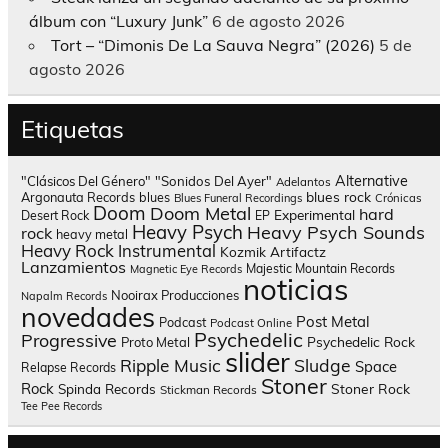
álbum con “Luxury Junk”
6 de agosto 2026
Tort – “Dimonis De La Sauva Negra” (2026)
5 de
agosto 2026
Etiquetas
Alternative
"Clásicos Del Género"
"Sonidos Del Ayer"
Adelantos
blues rock
Argonauta Records
blues
Blues Funeral Recordings
Crónicas
Doom
Doom Metal
hard
Experimental
Desert Rock
EP
Heavy Psych
Heavy Psych Sounds
rock
heavy metal
Heavy Rock
Instrumental
Kozmik Artifactz
Lanzamientos
Majestic Mountain Records
Magnetic Eye Records
noticias
Nooirax Producciones
Napalm Records
novedades
Post Metal
Podcast
Podcast Online
Psychedelic
Progressive
Psychedelic Rock
Proto Metal
slider
Sludge
Ripple Music
Space
Relapse Records
Stoner
Rock
Spinda Records
Stoner Rock
Stickman Records
Tee Pee Records