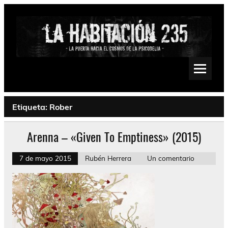
Saltar
al
contenido
La Habitación 235
Psychedelic, Stoner, Doom, Sludge, Fuzz, Space, Drone
Etiqueta:
Rober
Arenna – «Given To Emptiness» (2015)
7 de mayo 2015
Rubén Herrera
Un comentario