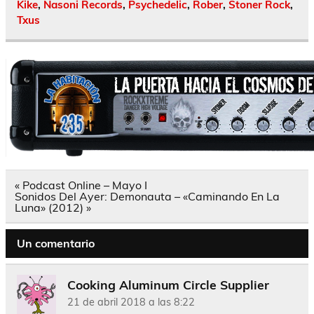
Kike
,
Nasoni Records
,
Psychedelic
,
Rober
,
Stoner Rock
,
Txus
Navegación
« Podcast Online – Mayo I
de
Sonidos Del Ayer: Demonauta – «Caminando En La
entradas
Luna» (2012) »
Un comentario
Cooking Aluminum Circle Supplier
21 de abril 2018 a las 8:22