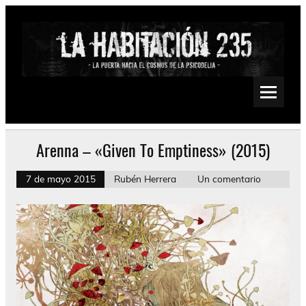
Saltar
al
contenido
La Habitación 235
Psychedelic, Stoner, Doom, Sludge, Fuzz, Space, Drone
Arenna – «Given To Emptiness» (2015)
7 de mayo 2015
Rubén Herrera
Un comentario