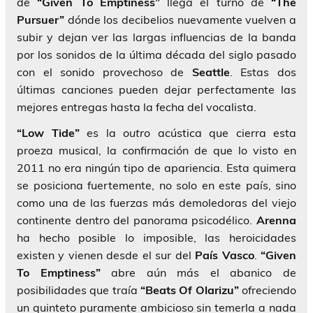
de
“Given To Emptiness”
llega el turno de
“The
Pursuer”
dónde los decibelios nuevamente vuelven a
subir y dejan ver las largas influencias de la banda
por los sonidos de la última década del siglo pasado
con el sonido provechoso de
Seattle
. Estas dos
últimas canciones pueden dejar perfectamente las
mejores entregas hasta la fecha del vocalista.
“Low Tide”
es la
outro
acústica que cierra esta
proeza musical, la confirmación de que lo visto en
2011 no era ningún tipo de apariencia. Esta quimera
se posiciona fuertemente, no solo en este país, sino
como una de las fuerzas más demoledoras del viejo
continente dentro del panorama psicodélico.
Arenna
ha hecho posible lo imposible, las heroicidades
existen y vienen desde el sur del
País Vasco
.
“Given
To Emptiness”
abre aún más el abanico de
posibilidades que traía
“Beats Of Olarizu”
ofreciendo
un quinteto puramente ambicioso sin temerla a nada