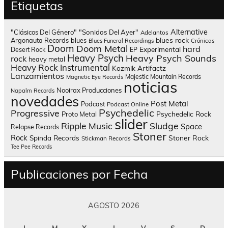
Etiquetas
Alternative
"Clásicos Del Género"
"Sonidos Del Ayer"
Adelantos
blues rock
Argonauta Records
blues
Blues Funeral Recordings
Crónicas
Doom
Doom Metal
hard
Experimental
Desert Rock
EP
Heavy Psych
Heavy Psych Sounds
rock
heavy metal
Heavy Rock
Instrumental
Kozmik Artifactz
Lanzamientos
Majestic Mountain Records
Magnetic Eye Records
noticias
Nooirax Producciones
Napalm Records
novedades
Post Metal
Podcast
Podcast Online
Psychedelic
Progressive
Psychedelic Rock
Proto Metal
slider
Sludge
Ripple Music
Space
Relapse Records
Stoner
Rock
Spinda Records
Stoner Rock
Stickman Records
Tee Pee Records
Publicaciones por Fecha
AGOSTO 2026
L
M
X
J
V
S
D