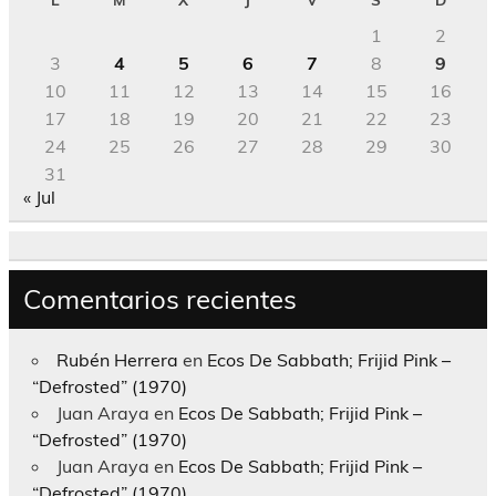
1
2
3
4
5
6
7
8
9
10
11
12
13
14
15
16
17
18
19
20
21
22
23
24
25
26
27
28
29
30
31
« Jul
Comentarios recientes
Rubén Herrera
en
Ecos De Sabbath; Frijid Pink –
“Defrosted” (1970)
Juan Araya
en
Ecos De Sabbath; Frijid Pink –
“Defrosted” (1970)
Juan Araya
en
Ecos De Sabbath; Frijid Pink –
“Defrosted” (1970)