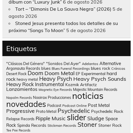
álbum con “Luxury Junk”
6 de agosto 2026
Tort – “Dimonis De La Sauva Negra” (2026)
5 de
agosto 2026
Stoned Jesus presenta todos los detalles de su
próximo “Songs To Moon”
5 de agosto 2026
Etiquetas
Alternative
"Clásicos Del Género"
"Sonidos Del Ayer"
Adelantos
blues rock
Argonauta Records
blues
Blues Funeral Recordings
Crónicas
Doom
Doom Metal
hard
Experimental
Desert Rock
EP
Heavy Psych
Heavy Psych Sounds
rock
heavy metal
Heavy Rock
Instrumental
Kozmik Artifactz
Lanzamientos
Majestic Mountain Records
Magnetic Eye Records
noticias
Nooirax Producciones
Napalm Records
novedades
Post Metal
Podcast
Podcast Online
Psychedelic
Progressive
Psychedelic Rock
Proto Metal
slider
Sludge
Ripple Music
Space
Relapse Records
Stoner
Rock
Spinda Records
Stoner Rock
Stickman Records
Tee Pee Records