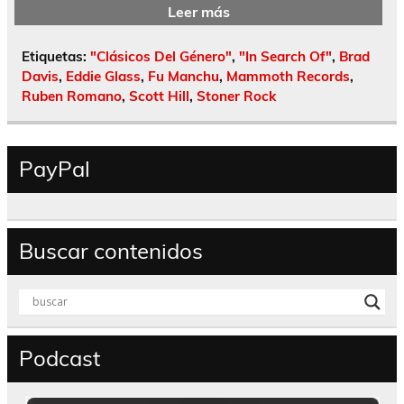
Leer más
Etiquetas:
"Clásicos Del Género"
,
"In Search Of"
,
Brad
Davis
,
Eddie Glass
,
Fu Manchu
,
Mammoth Records
,
Ruben Romano
,
Scott Hill
,
Stoner Rock
PayPal
Buscar contenidos
Podcast