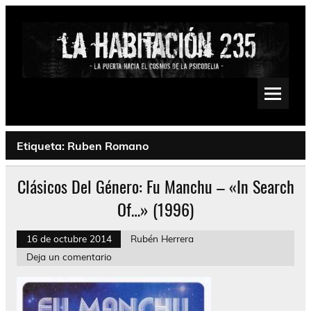
Saltar
al
contenido
La Habitación 235
Psychedelic, Stoner, Doom, Sludge, Fuzz, Space, Drone
Etiqueta:
Ruben Romano
Clásicos Del Género: Fu Manchu – «In Search
Of…» (1996)
16 de octubre 2014
Rubén Herrera
Deja un comentario