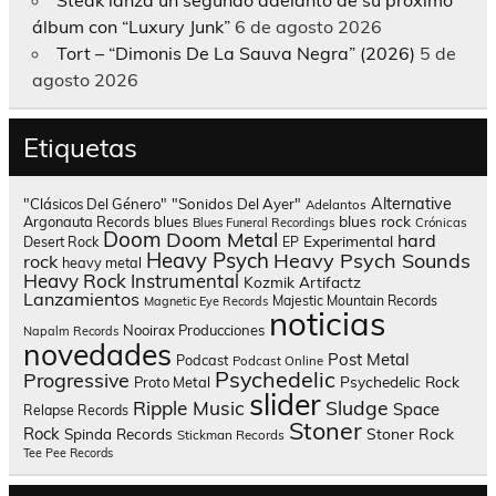
Steak lanza un segundo adelanto de su próximo
álbum con “Luxury Junk”
6 de agosto 2026
Tort – “Dimonis De La Sauva Negra” (2026)
5 de
agosto 2026
Etiquetas
Alternative
"Clásicos Del Género"
"Sonidos Del Ayer"
Adelantos
blues rock
Argonauta Records
blues
Blues Funeral Recordings
Crónicas
Doom
Doom Metal
hard
Experimental
Desert Rock
EP
Heavy Psych
Heavy Psych Sounds
rock
heavy metal
Heavy Rock
Instrumental
Kozmik Artifactz
Lanzamientos
Majestic Mountain Records
Magnetic Eye Records
noticias
Nooirax Producciones
Napalm Records
novedades
Post Metal
Podcast
Podcast Online
Psychedelic
Progressive
Psychedelic Rock
Proto Metal
slider
Sludge
Ripple Music
Space
Relapse Records
Stoner
Rock
Spinda Records
Stoner Rock
Stickman Records
Tee Pee Records