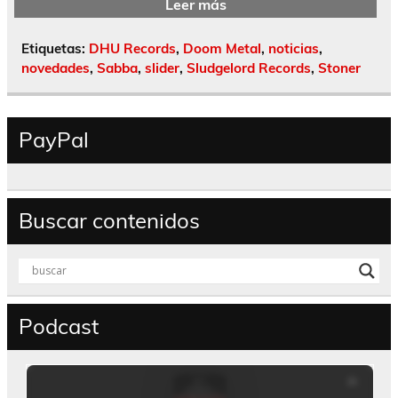
Leer más
Etiquetas:
DHU Records
,
Doom Metal
,
noticias
,
novedades
,
Sabba
,
slider
,
Sludgelord Records
,
Stoner
PayPal
Buscar contenidos
Podcast