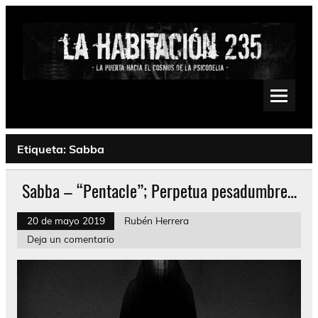
Saltar
al
contenido
La Habitación 235
Psychedelic, Stoner, Doom, Sludge, Fuzz, Space, Drone
Etiqueta:
Sabba
Sabba – “Pentacle”; Perpetua pesadumbre…
20 de mayo 2019
Rubén Herrera
Deja un comentario