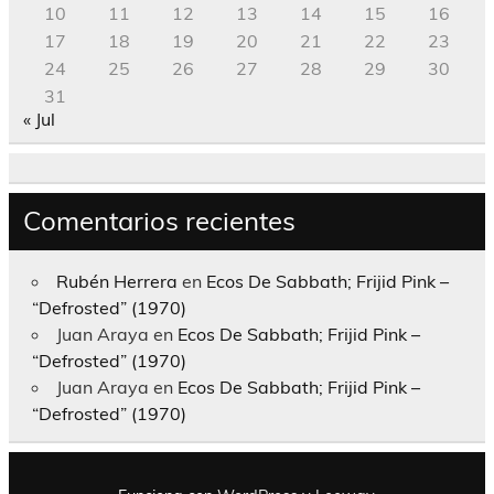
10
11
12
13
14
15
16
17
18
19
20
21
22
23
24
25
26
27
28
29
30
31
« Jul
Comentarios recientes
Rubén Herrera
en
Ecos De Sabbath; Frijid Pink –
“Defrosted” (1970)
Juan Araya
en
Ecos De Sabbath; Frijid Pink –
“Defrosted” (1970)
Juan Araya
en
Ecos De Sabbath; Frijid Pink –
“Defrosted” (1970)