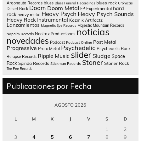
blues rock
Argonauta Records
blues
Blues Funeral Recordings
Crónicas
Doom
Doom Metal
hard
Experimental
Desert Rock
EP
Heavy Psych
Heavy Psych Sounds
rock
heavy metal
Heavy Rock
Instrumental
Kozmik Artifactz
Lanzamientos
Majestic Mountain Records
Magnetic Eye Records
noticias
Nooirax Producciones
Napalm Records
novedades
Post Metal
Podcast
Podcast Online
Psychedelic
Progressive
Psychedelic Rock
Proto Metal
slider
Sludge
Ripple Music
Space
Relapse Records
Stoner
Rock
Spinda Records
Stoner Rock
Stickman Records
Tee Pee Records
Publicaciones por Fecha
AGOSTO 2026
L
M
X
J
V
S
D
1
2
3
4
5
6
7
8
9