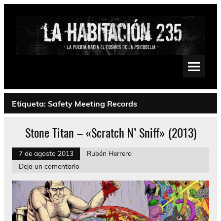
Saltar
al
contenido
La Habitación 235
Psychedelic, Stoner, Doom, Sludge, Fuzz, Space, Drone
Etiqueta:
Safety Meeting Records
Stone Titan – «Scratch N’ Sniff» (2013)
7 de agosto 2013
Rubén Herrera
Deja un comentario