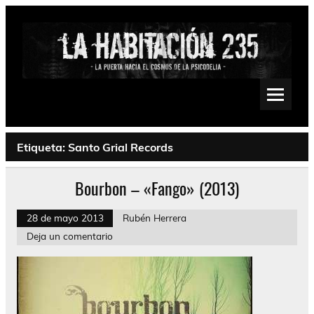
Saltar
al
contenido
La Habitación 235
Psychedelic, Stoner, Doom, Sludge, Fuzz, Space, Drone
Etiqueta:
Santo Grial Records
Bourbon – «Fango» (2013)
28 de mayo 2013
Rubén Herrera
Deja un comentario