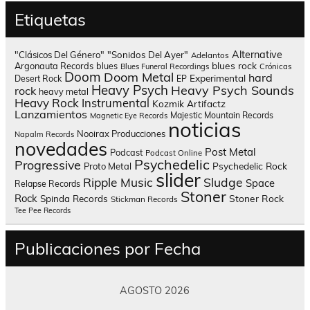
Etiquetas
Alternative
"Clásicos Del Género"
"Sonidos Del Ayer"
Adelantos
blues rock
Argonauta Records
blues
Blues Funeral Recordings
Crónicas
Doom
Doom Metal
hard
Experimental
Desert Rock
EP
Heavy Psych
Heavy Psych Sounds
rock
heavy metal
Heavy Rock
Instrumental
Kozmik Artifactz
Lanzamientos
Majestic Mountain Records
Magnetic Eye Records
noticias
Nooirax Producciones
Napalm Records
novedades
Post Metal
Podcast
Podcast Online
Psychedelic
Progressive
Psychedelic Rock
Proto Metal
slider
Sludge
Ripple Music
Space
Relapse Records
Stoner
Rock
Spinda Records
Stoner Rock
Stickman Records
Tee Pee Records
Publicaciones por Fecha
AGOSTO 2026