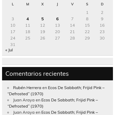
L
M
X
J
V
S
D
1
2
3
4
5
6
7
8
9
10
11
12
13
14
15
16
17
18
19
20
21
22
23
24
25
26
27
28
29
30
31
« Jul
Comentarios recientes
Rubén Herrera
en
Ecos De Sabbath; Frijid Pink –
“Defrosted” (1970)
Juan Araya
en
Ecos De Sabbath; Frijid Pink –
“Defrosted” (1970)
Juan Araya
en
Ecos De Sabbath; Frijid Pink –