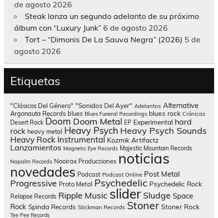
de agosto 2026
Steak lanza un segundo adelanto de su próximo
álbum con “Luxury Junk”
6 de agosto 2026
Tort – “Dimonis De La Sauva Negra” (2026)
5 de
agosto 2026
Etiquetas
Alternative
"Clásicos Del Género"
"Sonidos Del Ayer"
Adelantos
blues rock
Argonauta Records
blues
Blues Funeral Recordings
Crónicas
Doom
Doom Metal
hard
Experimental
Desert Rock
EP
Heavy Psych
Heavy Psych Sounds
rock
heavy metal
Heavy Rock
Instrumental
Kozmik Artifactz
Lanzamientos
Majestic Mountain Records
Magnetic Eye Records
noticias
Nooirax Producciones
Napalm Records
novedades
Post Metal
Podcast
Podcast Online
Psychedelic
Progressive
Psychedelic Rock
Proto Metal
slider
Sludge
Ripple Music
Space
Relapse Records
Stoner
Rock
Spinda Records
Stoner Rock
Stickman Records
Tee Pee Records