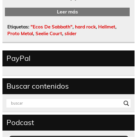
Leer más
Etiquetas:
"Ecos De Sabbath"
,
hard rock
,
Hellmet
,
Proto Metal
,
Seelie Court
,
slider
PayPal
Buscar contenidos
Podcast