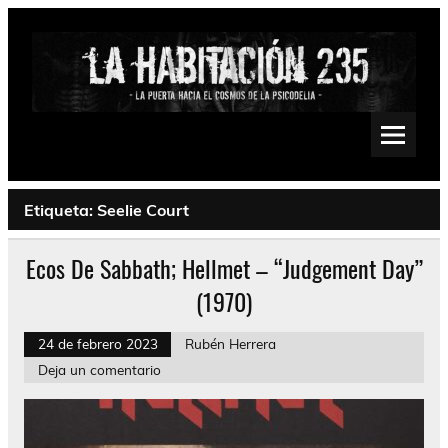
Saltar
al
contenido
La Habitación 235
Psychedelic, Stoner, Doom, Sludge, Fuzz, Space, Drone
Etiqueta:
Seelie Court
Ecos De Sabbath; Hellmet – “Judgement Day”
(1970)
24 de febrero 2023
Rubén Herrera
Deja un comentario