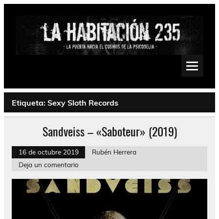
Saltar
al
contenido
La Habitación 235
Psychedelic, Stoner, Doom, Sludge, Fuzz, Space, Drone
Etiqueta:
Sexy Sloth Records
Sandveiss – «Saboteur» (2019)
16 de octubre 2019
Rubén Herrera
Deja un comentario