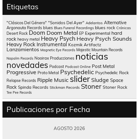
Etiquetas
Alternative
"Clásicos Del Género"
"Sonidos Del Ayer"
Adelantos
blues rock
Argonauta Records
blues
Blues Funeral Recordings
Crónicas
Doom
Doom Metal
hard
Experimental
Desert Rock
EP
Heavy Psych
Heavy Psych Sounds
rock
heavy metal
Heavy Rock
Instrumental
Kozmik Artifactz
Lanzamientos
Majestic Mountain Records
Magnetic Eye Records
noticias
Nooirax Producciones
Napalm Records
novedades
Post Metal
Podcast
Podcast Online
Psychedelic
Progressive
Psychedelic Rock
Proto Metal
slider
Sludge
Ripple Music
Space
Relapse Records
Stoner
Rock
Spinda Records
Stoner Rock
Stickman Records
Tee Pee Records
Publicaciones por Fecha
AGOSTO 2026