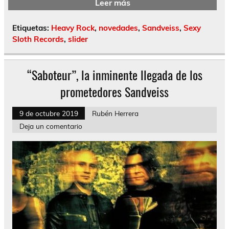
Leer más
Etiquetas:
Heavy Rock
,
novedades
,
Sandveiss
,
Sexy
Sloth Records
,
slider
“Saboteur”, la inminente llegada de los
prometedores Sandveiss
9 de octubre 2019
Rubén Herrera
Deja un comentario