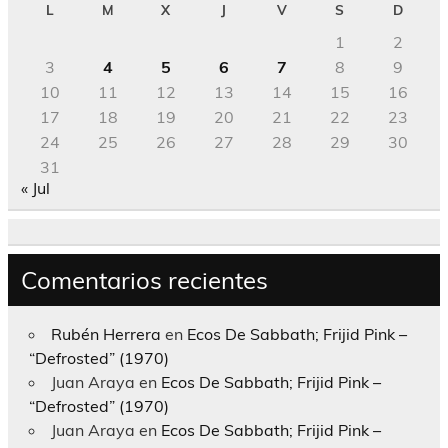
L
M
X
J
V
S
D
1
2
3
4
5
6
7
8
9
10
11
12
13
14
15
16
17
18
19
20
21
22
23
24
25
26
27
28
29
30
31
« Jul
Comentarios recientes
Rubén Herrera
en
Ecos De Sabbath; Frijid Pink –
“Defrosted” (1970)
Juan Araya
en
Ecos De Sabbath; Frijid Pink –
“Defrosted” (1970)
Juan Araya
en
Ecos De Sabbath; Frijid Pink –