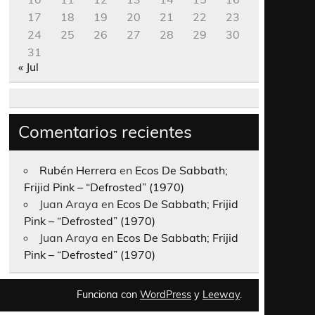
17
18
19
20
21
22
23
24
25
26
27
28
29
30
31
« Jul
Comentarios recientes
Rubén Herrera
en
Ecos De Sabbath;
Frijid Pink – “Defrosted” (1970)
Juan Araya
en
Ecos De Sabbath; Frijid
Pink – “Defrosted” (1970)
Juan Araya
en
Ecos De Sabbath; Frijid
Pink – “Defrosted” (1970)
Funciona con
WordPress
y
Leeway
.