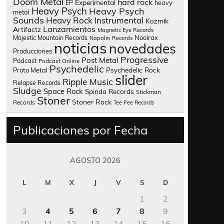
Doom Metal
hard rock
Experimental
heavy
EP
Heavy Psych
Heavy Psych
metal
Sounds
Heavy Rock
Instrumental
Kozmik
Lanzamientos
Artifactz
Magnetic Eye Records
Nooirax
Majestic Mountain Records
Napalm Records
noticias
novedades
Producciones
Progressive
Post Metal
Podcast
Podcast Online
Psychedelic
Psychedelic Rock
Proto Metal
slider
Ripple Music
Relapse Records
Sludge
Space Rock
Spinda Records
Stickman
Stoner
Stoner Rock
Records
Tee Pee Records
Publicaciones por Fecha
AGOSTO 2026
L
M
X
J
V
S
D
1
2
3
4
5
6
7
8
9
10
11
12
13
14
15
16