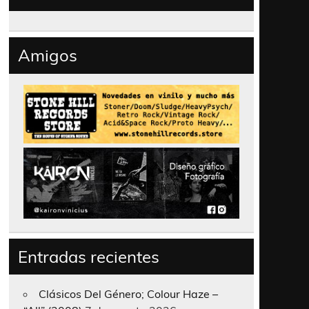
Amigos
Entradas recientes
Clásicos Del Género; Colour Haze –