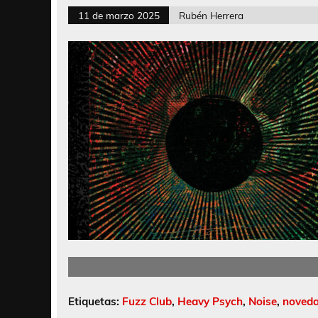
11 de marzo 2025
Rubén Herrera
Etiquetas:
Fuzz Club
,
Heavy Psych
,
Noise
,
noved