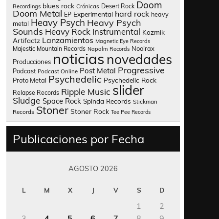
Doom
blues rock
Desert Rock
Recordings
Crónicas
Doom Metal
hard rock
Experimental
heavy
EP
Heavy Psych
Heavy Psych
metal
Sounds
Heavy Rock
Instrumental
Kozmik
Lanzamientos
Artifactz
Magnetic Eye Records
Nooirax
Majestic Mountain Records
Napalm Records
noticias
novedades
Producciones
Progressive
Post Metal
Podcast
Podcast Online
Psychedelic
Psychedelic Rock
Proto Metal
slider
Ripple Music
Relapse Records
Sludge
Space Rock
Spinda Records
Stickman
Stoner
Stoner Rock
Records
Tee Pee Records
Publicaciones por Fecha
AGOSTO 2026
L
M
X
J
V
S
D
1
2
3
4
5
6
7
8
9