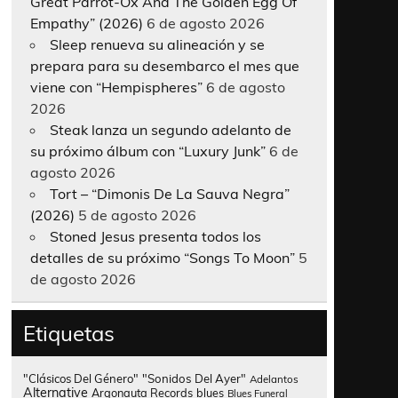
Great Parrot-Ox And The Golden Egg Of
Empathy” (2026)
6 de agosto 2026
Sleep renueva su alineación y se
prepara para su desembarco el mes que
viene con “Hempispheres”
6 de agosto
2026
Steak lanza un segundo adelanto de
su próximo álbum con “Luxury Junk”
6 de
agosto 2026
Tort – “Dimonis De La Sauva Negra”
(2026)
5 de agosto 2026
Stoned Jesus presenta todos los
detalles de su próximo “Songs To Moon”
5
de agosto 2026
Etiquetas
"Clásicos Del Género"
"Sonidos Del Ayer"
Adelantos
Alternative
Argonauta Records
blues
Blues Funeral