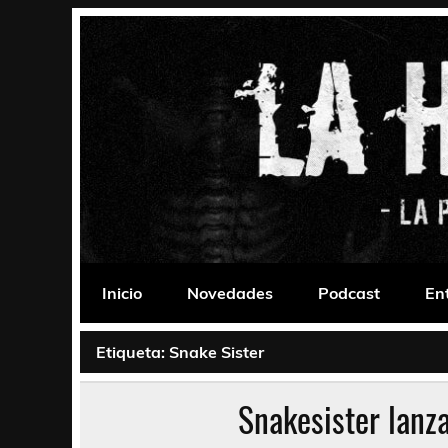
Saltar
al
contenido
La Habitación 235
Psychedelic, Stoner, Doom, Sludge, Fuzz, Space,
Inicio
Novedades
Podcast
En
Etiqueta:
Snake Sister
Snakesister lanza