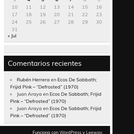
10
11
12
13
14
15
16
17
18
19
20
21
22
23
24
25
26
27
28
29
30
31
« Jul
Comentarios recientes
Rubén Herrera
en
Ecos De Sabbath;
Frijid Pink – “Defrosted” (1970)
Juan Araya
en
Ecos De Sabbath; Frijid
Pink – “Defrosted” (1970)
Juan Araya
en
Ecos De Sabbath; Frijid
Pink – “Defrosted” (1970)
Funciona con
WordPress
y
Leeway
.