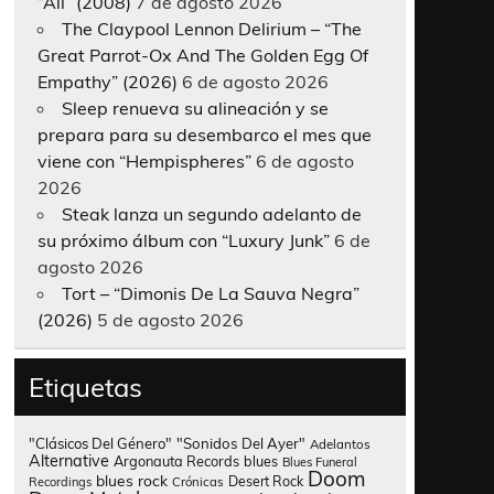
“All” (2008)
7 de agosto 2026
The Claypool Lennon Delirium – “The
Great Parrot-Ox And The Golden Egg Of
Empathy” (2026)
6 de agosto 2026
Sleep renueva su alineación y se
prepara para su desembarco el mes que
viene con “Hempispheres”
6 de agosto
2026
Steak lanza un segundo adelanto de
su próximo álbum con “Luxury Junk”
6 de
agosto 2026
Tort – “Dimonis De La Sauva Negra”
(2026)
5 de agosto 2026
Etiquetas
"Clásicos Del Género"
"Sonidos Del Ayer"
Adelantos
Alternative
Argonauta Records
blues
Blues Funeral
Doom
blues rock
Desert Rock
Recordings
Crónicas