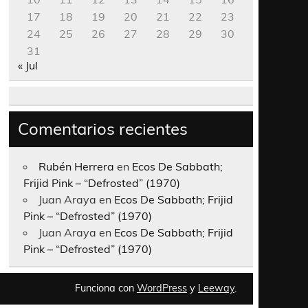
17
18
19
20
21
22
23
24
25
26
27
28
29
30
31
« Jul
Comentarios recientes
Rubén Herrera
en
Ecos De Sabbath;
Frijid Pink – “Defrosted” (1970)
Juan Araya
en
Ecos De Sabbath; Frijid
Pink – “Defrosted” (1970)
Juan Araya
en
Ecos De Sabbath; Frijid
Pink – “Defrosted” (1970)
Funciona con
WordPress
y
Leeway
.