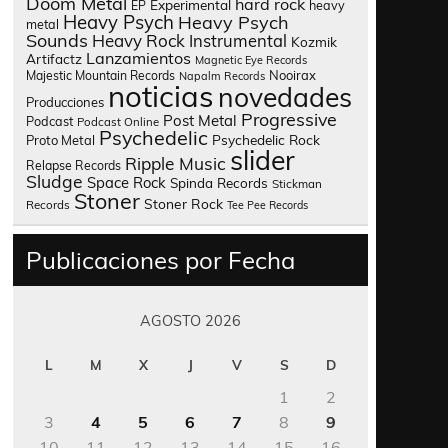
Doom Metal
hard rock
Experimental
heavy
EP
Heavy Psych
Heavy Psych
metal
Sounds
Heavy Rock
Instrumental
Kozmik
Lanzamientos
Artifactz
Magnetic Eye Records
Nooirax
Majestic Mountain Records
Napalm Records
noticias
novedades
Producciones
Progressive
Post Metal
Podcast
Podcast Online
Psychedelic
Psychedelic Rock
Proto Metal
slider
Ripple Music
Relapse Records
Sludge
Space Rock
Spinda Records
Stickman
Stoner
Stoner Rock
Records
Tee Pee Records
Publicaciones por Fecha
AGOSTO 2026
L
M
X
J
V
S
D
1
2
3
4
5
6
7
8
9
10
11
12
13
14
15
16