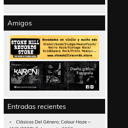
Amigos
Entradas recientes
Clásicos Del Género; Colour Haze –