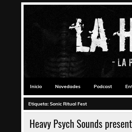
Saltar
al
contenido
La Habitación 235
Psychedelic, Stoner, Doom, Sludge, Fuzz, Space,
Inicio
Novedades
Podcast
En
Etiqueta:
Sonic Ritual Fest
Heavy Psych Sounds present