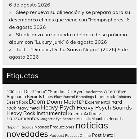
6 de agosto 2026
Sleep renueva su alineación y se prepara para su
desembarco el mes que viene con “Hempispheres”
6
de agosto 2026
Steak lanza un segundo adelanto de su próximo
álbum con “Luxury Junk”
6 de agosto 2026
Tort – “Dimonis De La Sauva Negra” (2026)
5 de
agosto 2026
Etiquetas
Alternative
"Clásicos Del Género"
"Sonidos Del Ayer"
Adelantos
blues rock
Argonauta Records
blues
Blues Funeral Recordings
Crónicas
Doom
Doom Metal
hard
Experimental
Desert Rock
EP
Heavy Psych
Heavy Psych Sounds
rock
heavy metal
Heavy Rock
Instrumental
Kozmik Artifactz
Lanzamientos
Majestic Mountain Records
Magnetic Eye Records
noticias
Nooirax Producciones
Napalm Records
novedades
Post Metal
Podcast
Podcast Online