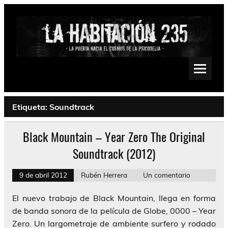
Saltar
al
contenido
La Habitación 235
Psychedelic, Stoner, Doom, Sludge, Fuzz, Space, Drone
Etiqueta:
Soundtrack
Black Mountain – Year Zero The Original
Soundtrack (2012)
9 de abril 2012
Rubén Herrera
Un comentario
El nuevo trabajo de Black Mountain, llega en forma
de banda sonora de la película de Globe, 0000 – Year
Zero. Un largometraje de ambiente surfero y rodado