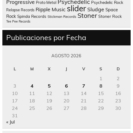
Psychedelic
Progressive
Psychedelic Rock
Proto Metal
slider
Sludge
Ripple Music
Space
Relapse Records
Stoner
Rock
Spinda Records
Stoner Rock
Stickman Records
Tee Pee Records
Publicaciones por Fecha
AGOSTO 2026
L
M
X
J
V
S
D
1
2
3
4
5
6
7
8
9
10
11
12
13
14
15
16
17
18
19
20
21
22
23
24
25
26
27
28
29
30
31
« Jul