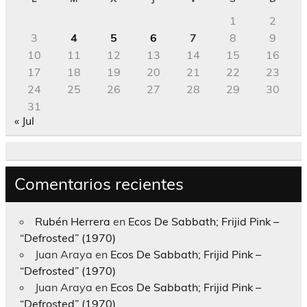
1
2
3
4
5
6
7
8
9
10
11
12
13
14
15
16
17
18
19
20
21
22
23
24
25
26
27
28
29
30
31
« Jul
Comentarios recientes
Rubén Herrera
en
Ecos De Sabbath; Frijid Pink –
“Defrosted” (1970)
Juan Araya
en
Ecos De Sabbath; Frijid Pink –
“Defrosted” (1970)
Juan Araya
en
Ecos De Sabbath; Frijid Pink –
“Defrosted” (1970)