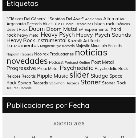
Etiquetas
Alternative
"Clásicos Del Género"
"Sonidos Del Ayer"
Adelantos
blues rock
Argonauta Records
blues
Blues Funeral Recordings
Crónicas
Doom
Doom Metal
hard
Experimental
Desert Rock
EP
Heavy Psych
Heavy Psych Sounds
rock
heavy metal
Heavy Rock
Instrumental
Kozmik Artifactz
Lanzamientos
Majestic Mountain Records
Magnetic Eye Records
noticias
Nooirax Producciones
Napalm Records
novedades
Post Metal
Podcast
Podcast Online
Psychedelic
Progressive
Psychedelic Rock
Proto Metal
slider
Sludge
Ripple Music
Space
Relapse Records
Stoner
Rock
Spinda Records
Stoner Rock
Stickman Records
Tee Pee Records
Publicaciones por Fecha
AGOSTO 2026
L
M
X
J
V
S
D