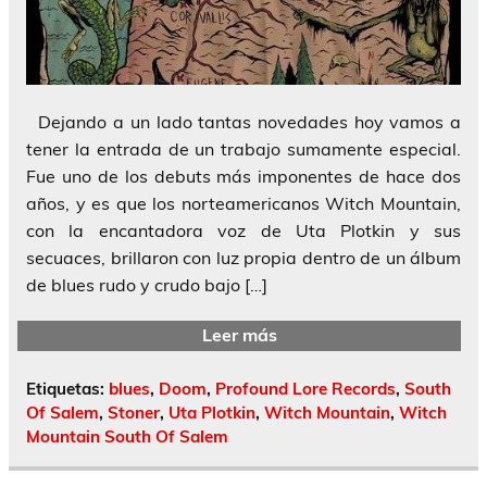
Dejando a un lado tantas novedades hoy vamos a
tener la entrada de un trabajo sumamente especial.
Fue uno de los debuts más imponentes de hace dos
años, y es que los norteamericanos Witch Mountain,
con la encantadora voz de Uta Plotkin y sus
secuaces, brillaron con luz propia dentro de un álbum
de blues rudo y crudo bajo […]
Leer más
Etiquetas:
blues
,
Doom
,
Profound Lore Records
,
South
Of Salem
,
Stoner
,
Uta Plotkin
,
Witch Mountain
,
Witch
Mountain South Of Salem