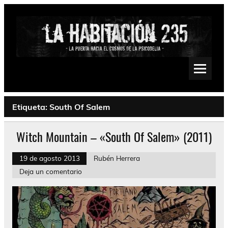
Saltar
al
contenido
La Habitación 235
Psychedelic, Stoner, Doom, Sludge, Fuzz, Space, Drone
Etiqueta:
South Of Salem
Witch Mountain – «South Of Salem» (2011)
19 de agosto 2013
Rubén Herrera
Deja un comentario