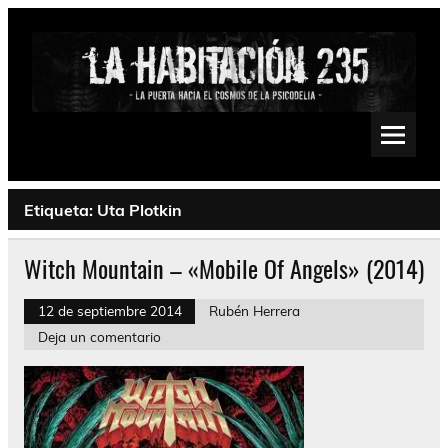
Saltar
al
contenido
La Habitación 235
Psychedelic, Stoner, Doom, Sludge, Fuzz, Space, Drone
Etiqueta:
Uta Plotkin
Witch Mountain – «Mobile Of Angels» (2014)
12 de septiembre 2014
Rubén Herrera
Deja un comentario