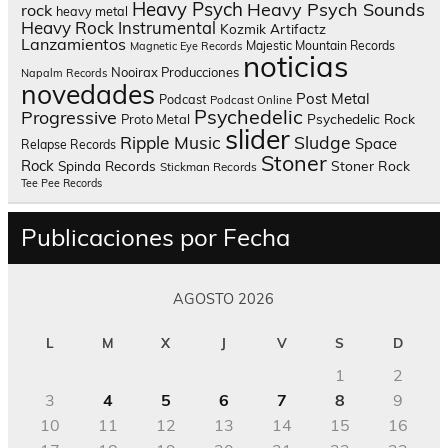
Heavy Psych
Heavy Psych Sounds
rock
heavy metal
Heavy Rock
Instrumental
Kozmik Artifactz
Lanzamientos
Majestic Mountain Records
Magnetic Eye Records
noticias
Nooirax Producciones
Napalm Records
novedades
Post Metal
Podcast
Podcast Online
Psychedelic
Progressive
Psychedelic Rock
Proto Metal
slider
Sludge
Ripple Music
Space
Relapse Records
Stoner
Rock
Spinda Records
Stoner Rock
Stickman Records
Tee Pee Records
Publicaciones por Fecha
AGOSTO 2026
L
M
X
J
V
S
D
1
2
3
4
5
6
7
8
9
10
11
12
13
14
15
16