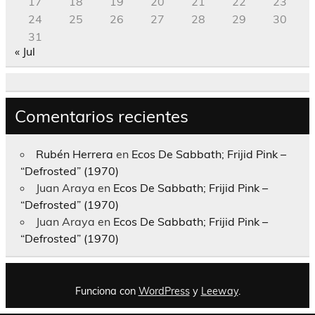
17
18
19
20
21
22
23
24
25
26
27
28
29
30
31
« Jul
Comentarios recientes
Rubén Herrera
en
Ecos De Sabbath; Frijid Pink –
“Defrosted” (1970)
Juan Araya
en
Ecos De Sabbath; Frijid Pink –
“Defrosted” (1970)
Juan Araya
en
Ecos De Sabbath; Frijid Pink –
“Defrosted” (1970)
Funciona con
WordPress
y
Leeway
.