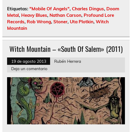
Etiquetas:
"Mobile Of Angels"
,
Charles Dingus
,
Doom
Metal
,
Heavy Blues
,
Nathan Carson
,
Profound Lore
Records
,
Rob Wrong
,
Stoner
,
Uta Plotkin
,
Witch
Mountain
Witch Mountain – «South Of Salem» (2011)
19 de agosto 2013
Rubén Herrera
Deja un comentario