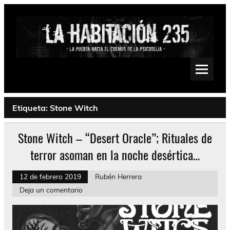
Saltar
al
contenido
La Habitación 235
Psychedelic, Stoner, Doom, Sludge, Fuzz, Space, Drone
Etiqueta:
Stone Witch
Stone Witch – “Desert Oracle”; Rituales de
terror asoman en la noche desértica…
12 de febrero 2019
Rubén Herrera
Deja un comentario