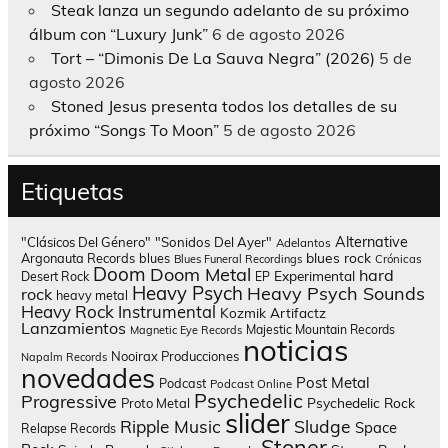
Steak lanza un segundo adelanto de su próximo
álbum con “Luxury Junk”
6 de agosto 2026
Tort – “Dimonis De La Sauva Negra” (2026)
5 de
agosto 2026
Stoned Jesus presenta todos los detalles de su
próximo “Songs To Moon”
5 de agosto 2026
Etiquetas
Alternative
"Clásicos Del Género"
"Sonidos Del Ayer"
Adelantos
blues rock
Argonauta Records
blues
Blues Funeral Recordings
Crónicas
Doom
Doom Metal
hard
Experimental
Desert Rock
EP
Heavy Psych
Heavy Psych Sounds
rock
heavy metal
Heavy Rock
Instrumental
Kozmik Artifactz
Lanzamientos
Majestic Mountain Records
Magnetic Eye Records
noticias
Nooirax Producciones
Napalm Records
novedades
Post Metal
Podcast
Podcast Online
Psychedelic
Progressive
Psychedelic Rock
Proto Metal
slider
Sludge
Ripple Music
Space
Relapse Records
Stoner