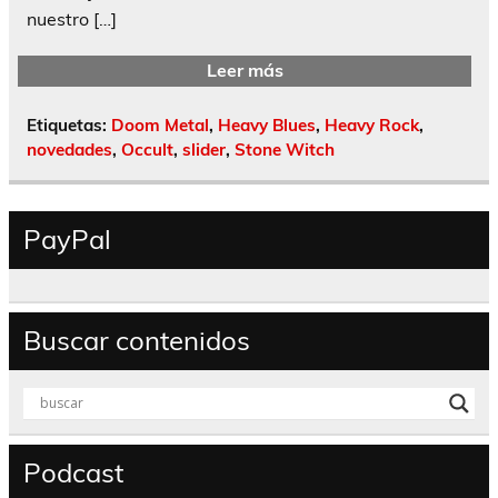
nuestro […]
Leer más
Etiquetas:
Doom Metal
,
Heavy Blues
,
Heavy Rock
,
novedades
,
Occult
,
slider
,
Stone Witch
PayPal
Buscar contenidos
Podcast