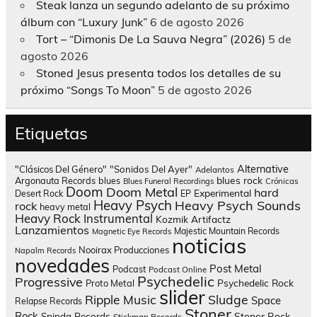
Steak lanza un segundo adelanto de su próximo
álbum con “Luxury Junk”
6 de agosto 2026
Tort – “Dimonis De La Sauva Negra” (2026)
5 de
agosto 2026
Stoned Jesus presenta todos los detalles de su
próximo “Songs To Moon”
5 de agosto 2026
Etiquetas
Alternative
"Clásicos Del Género"
"Sonidos Del Ayer"
Adelantos
blues rock
Argonauta Records
blues
Blues Funeral Recordings
Crónicas
Doom
Doom Metal
hard
Experimental
Desert Rock
EP
Heavy Psych
Heavy Psych Sounds
rock
heavy metal
Heavy Rock
Instrumental
Kozmik Artifactz
Lanzamientos
Majestic Mountain Records
Magnetic Eye Records
noticias
Nooirax Producciones
Napalm Records
novedades
Post Metal
Podcast
Podcast Online
Psychedelic
Progressive
Psychedelic Rock
Proto Metal
slider
Sludge
Ripple Music
Space
Relapse Records
Stoner
Rock
Spinda Records
Stoner Rock
Stickman Records