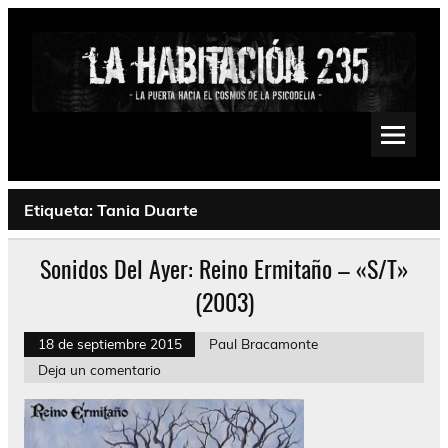
Saltar
al
contenido
La Habitación 235
Psychedelic, Stoner, Doom, Sludge, Fuzz, Space, Drone
Etiqueta:
Tania Duarte
Sonidos Del Ayer: Reino Ermitaño – «S/T»
(2003)
18 de septiembre 2015
Paul Bracamonte
Deja un comentario