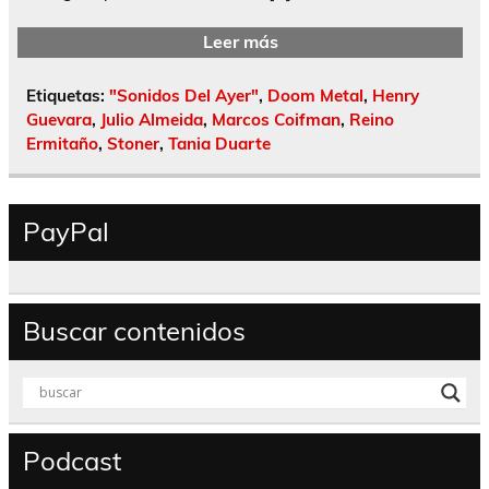
Leer más
Etiquetas:
"Sonidos Del Ayer"
,
Doom Metal
,
Henry
Guevara
,
Julio Almeida
,
Marcos Coifman
,
Reino
Ermitaño
,
Stoner
,
Tania Duarte
PayPal
Buscar contenidos
Podcast