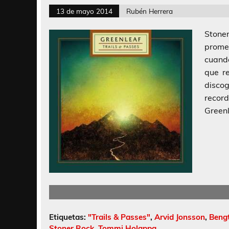
13 de mayo 2014
Rubén Herrera
Stone
prome
cuand
que r
disco
recor
Greenl
Etiquetas:
"Trails & Passes"
,
Arvid Jonsson
,
Beng
Stoner Rock
,
Tommi Holappa