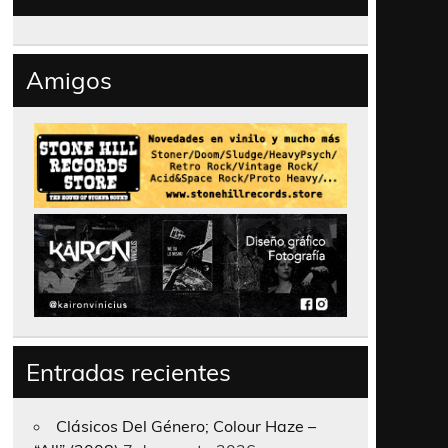
Amigos
Entradas recientes
Clásicos Del Género; Colour Haze –