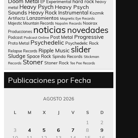
Doom Metal
hard rock
Experimental
heavy
EP
Heavy Psych
Heavy Psych
metal
Sounds
Heavy Rock
Instrumental
Kozmik
Lanzamientos
Artifactz
Magnetic Eye Records
Nooirax
Majestic Mountain Records
Napalm Records
noticias
novedades
Producciones
Progressive
Post Metal
Podcast
Podcast Online
Psychedelic
Psychedelic Rock
Proto Metal
slider
Ripple Music
Relapse Records
Sludge
Space Rock
Spinda Records
Stickman
Stoner
Stoner Rock
Records
Tee Pee Records
Publicaciones por Fecha
AGOSTO 2026
L
M
X
J
V
S
D
1
2
3
4
5
6
7
8
9
10
11
12
13
14
15
16