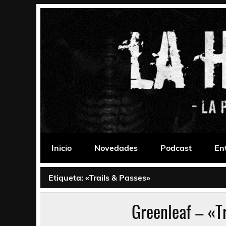
Saltar
al
contenido
La Habitación 235
Psychedelic, Stoner, Doom, Sludge, Fuzz, Space,
Inicio
Novedades
Podcast
En
Etiqueta:
«Trails & Passes»
Greenleaf – «T