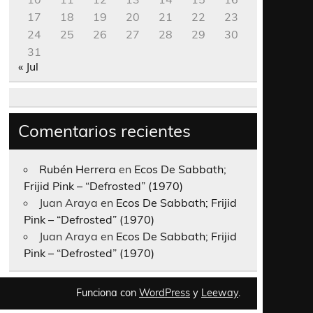
17
18
19
20
21
22
23
24
25
26
27
28
29
30
31
« Jul
Comentarios recientes
Rubén Herrera
en
Ecos De Sabbath;
Frijid Pink – “Defrosted” (1970)
Juan Araya
en
Ecos De Sabbath; Frijid
Pink – “Defrosted” (1970)
Juan Araya
en
Ecos De Sabbath; Frijid
Pink – “Defrosted” (1970)
Funciona con
WordPress
y
Leeway
.