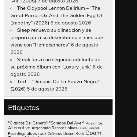
“All” (2008)
7 de agosto 2026
The Claypool Lennon Delirium – “The
Great Parrot-Ox And The Golden Egg Of
Empathy” (2026)
6 de agosto 2026
Sleep renueva su alineación y se
prepara para su desembarco el mes que
viene con “Hempispheres”
6 de agosto
2026
Steak lanza un segundo adelanto de
su próximo álbum con “Luxury Junk”
6 de
agosto 2026
Tort – “Dimonis De La Sauva Negra”
(2026)
5 de agosto 2026
Etiquetas
"Clásicos Del Género"
"Sonidos Del Ayer"
Adelantos
Alternative
Argonauta Records
blues
Blues Funeral
Doom
blues rock
Desert Rock
Recordings
Crónicas