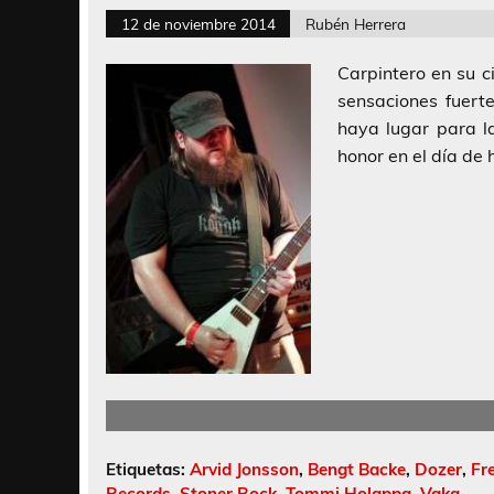
12 de noviembre 2014
Rubén Herrera
Carpintero en su ci
sensaciones fuert
haya lugar para l
honor en el día de
Etiquetas:
Arvid Jonsson
,
Bengt Backe
,
Dozer
,
Fr
Records
,
Stoner Rock
,
Tommi Holappa
,
Vaka