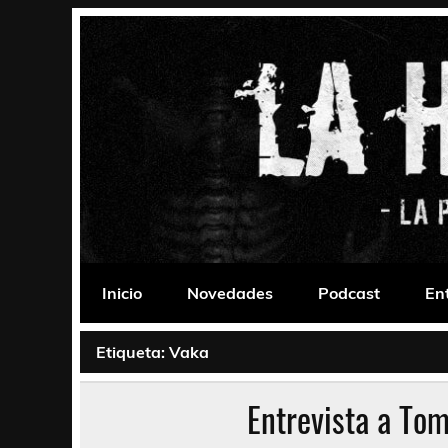
Saltar
al
contenido
La Habitación 235
Psychedelic, Stoner, Doom, Sludge, Fuzz, Space,
Inicio
Novedades
Podcast
En
Etiqueta:
Vaka
Entrevista a To