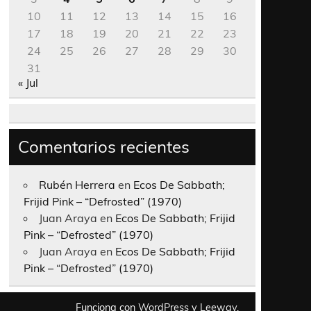
10
11
12
13
14
15
16
17
18
19
20
21
22
23
24
25
26
27
28
29
30
31
« Jul
Comentarios recientes
Rubén Herrera
en
Ecos De Sabbath;
Frijid Pink – “Defrosted” (1970)
Juan Araya
en
Ecos De Sabbath; Frijid
Pink – “Defrosted” (1970)
Juan Araya
en
Ecos De Sabbath; Frijid
Pink – “Defrosted” (1970)
Funciona con
WordPress
y
Leeway
.