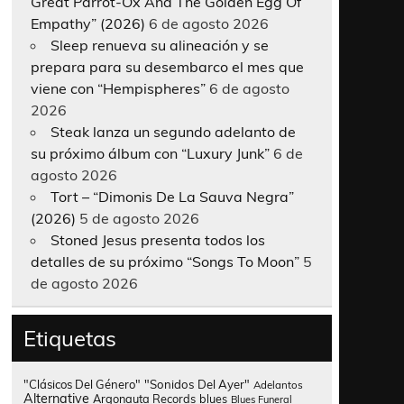
Great Parrot-Ox And The Golden Egg Of
Empathy” (2026)
6 de agosto 2026
Sleep renueva su alineación y se
prepara para su desembarco el mes que
viene con “Hempispheres”
6 de agosto
2026
Steak lanza un segundo adelanto de
su próximo álbum con “Luxury Junk”
6 de
agosto 2026
Tort – “Dimonis De La Sauva Negra”
(2026)
5 de agosto 2026
Stoned Jesus presenta todos los
detalles de su próximo “Songs To Moon”
5
de agosto 2026
Etiquetas
"Clásicos Del Género"
"Sonidos Del Ayer"
Adelantos
Alternative
Argonauta Records
blues
Blues Funeral