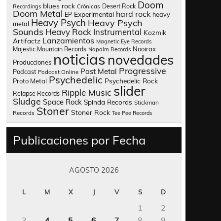
Doom
blues rock
Desert Rock
Recordings
Crónicas
Doom Metal
hard rock
Experimental
heavy
EP
Heavy Psych
Heavy Psych
metal
Sounds
Heavy Rock
Instrumental
Kozmik
Lanzamientos
Artifactz
Magnetic Eye Records
Nooirax
Majestic Mountain Records
Napalm Records
noticias
novedades
Producciones
Progressive
Post Metal
Podcast
Podcast Online
Psychedelic
Psychedelic Rock
Proto Metal
slider
Ripple Music
Relapse Records
Sludge
Space Rock
Spinda Records
Stickman
Stoner
Stoner Rock
Records
Tee Pee Records
Publicaciones por Fecha
AGOSTO 2026
L
M
X
J
V
S
D
1
2
3
4
5
6
7
8
9