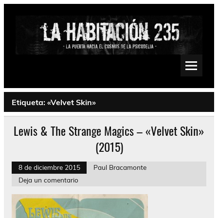
Saltar
al
contenido
La Habitación 235
Psychedelic, Stoner, Doom, Sludge, Fuzz, Space, Drone
Etiqueta:
«Velvet Skin»
Lewis & The Strange Magics – «Velvet Skin»
(2015)
8 de diciembre 2015
Paul Bracamonte
Deja un comentario