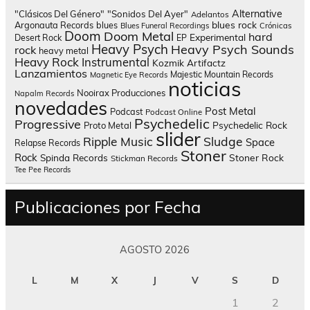
Alternative
"Clásicos Del Género"
"Sonidos Del Ayer"
Adelantos
blues rock
Argonauta Records
blues
Blues Funeral Recordings
Crónicas
Doom
Doom Metal
hard
Experimental
Desert Rock
EP
Heavy Psych
Heavy Psych Sounds
rock
heavy metal
Heavy Rock
Instrumental
Kozmik Artifactz
Lanzamientos
Majestic Mountain Records
Magnetic Eye Records
noticias
Nooirax Producciones
Napalm Records
novedades
Post Metal
Podcast
Podcast Online
Psychedelic
Progressive
Psychedelic Rock
Proto Metal
slider
Sludge
Ripple Music
Space
Relapse Records
Stoner
Rock
Spinda Records
Stoner Rock
Stickman Records
Tee Pee Records
Publicaciones por Fecha
AGOSTO 2026
L
M
X
J
V
S
D
1
2