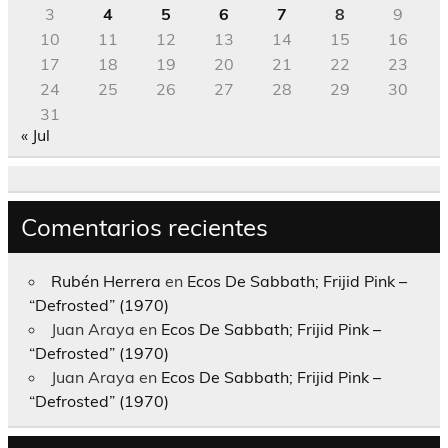
3
4
5
6
7
8
9
10
11
12
13
14
15
16
17
18
19
20
21
22
23
24
25
26
27
28
29
30
31
« Jul
Comentarios recientes
Rubén Herrera
en
Ecos De Sabbath; Frijid Pink –
“Defrosted” (1970)
Juan Araya
en
Ecos De Sabbath; Frijid Pink –
“Defrosted” (1970)
Juan Araya
en
Ecos De Sabbath; Frijid Pink –
“Defrosted” (1970)