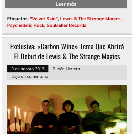
Leer más
Etiquetas:
"Velvet Skin"
,
Lewis & The Strange Magics
,
Psychedelic Rock
,
Soulseller Records
Exclusiva: «Carbon Wine» Tema Que Abrirá
El Debut de Lewis & The Strange Magics
3 de agosto 2015
Rubén Herrera
Deja un comentario